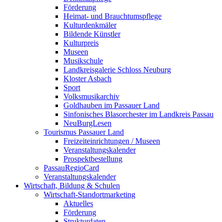
Förderung
Heimat- und Brauchtumspflege
Kulturdenkmäler
Bildende Künstler
Kulturpreis
Museen
Musikschule
Landkreisgalerie Schloss Neuburg
Kloster Asbach
Sport
Volksmusikarchiv
Goldhauben im Passauer Land
Sinfonisches Blasorchester im Landkreis Passau
NeuBurgLesen
Tourismus Passauer Land
Freizeiteinrichtungen / Museen
Veranstaltungskalender
Prospektbestellung
PassauRegioCard
Veranstaltungskalender
Wirtschaft, Bildung & Schulen
Wirtschaft-Standortmarketing
Aktuelles
Förderung
Strukturdaten