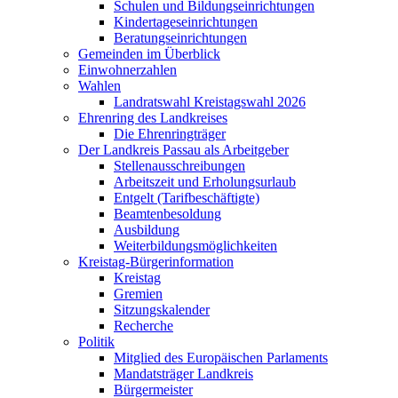
Schulen und Bildungseinrichtungen
Kindertageseinrichtungen
Beratungseinrichtungen
Gemeinden im Überblick
Einwohnerzahlen
Wahlen
Landratswahl Kreistagswahl 2026
Ehrenring des Landkreises
Die Ehrenringträger
Der Landkreis Passau als Arbeitgeber
Stellenausschreibungen
Arbeitszeit und Erholungsurlaub
Entgelt (Tarifbeschäftigte)
Beamtenbesoldung
Ausbildung
Weiterbildungsmöglichkeiten
Kreistag-Bürgerinformation
Kreistag
Gremien
Sitzungskalender
Recherche
Politik
Mitglied des Europäischen Parlaments
Mandatsträger Landkreis
Bürgermeister