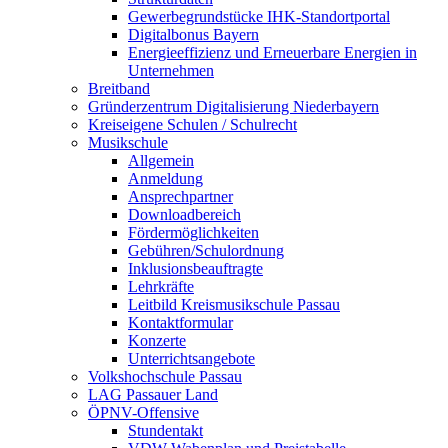
Gewerbegrundstücke IHK-Standortportal
Digitalbonus Bayern
Energieeffizienz und Erneuerbare Energien in
Unternehmen
Breitband
Gründerzentrum Digitalisierung Niederbayern
Kreiseigene Schulen / Schulrecht
Musikschule
Allgemein
Anmeldung
Ansprechpartner
Downloadbereich
Fördermöglichkeiten
Gebühren/Schulordnung
Inklusionsbeauftragte
Lehrkräfte
Leitbild Kreismusikschule Passau
Kontaktformular
Konzerte
Unterrichtsangebote
Volkshochschule Passau
LAG Passauer Land
ÖPNV-Offensive
Stundentakt