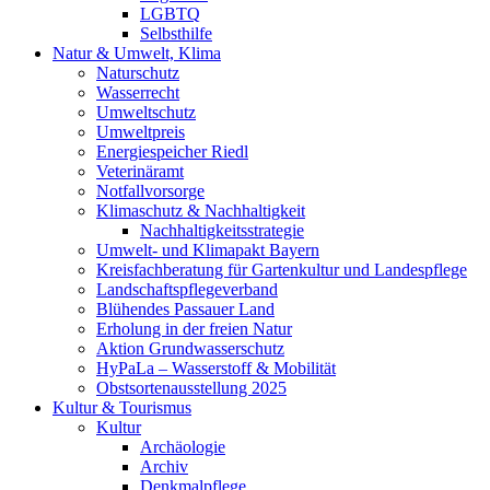
LGBTQ
Selbsthilfe
Natur & Umwelt, Klima
Naturschutz
Wasserrecht
Umweltschutz
Umweltpreis
Energiespeicher Riedl
Veterinäramt
Notfallvorsorge
Klimaschutz & Nachhaltigkeit
Nachhaltigkeitsstrategie
Umwelt- und Klimapakt Bayern
Kreisfachberatung für Gartenkultur und Landespflege
Landschaftspflegeverband
Blühendes Passauer Land
Erholung in der freien Natur
Aktion Grundwasserschutz
HyPaLa – Wasserstoff & Mobilität
Obstsortenausstellung 2025
Kultur & Tourismus
Kultur
Archäologie
Archiv
Denkmalpflege