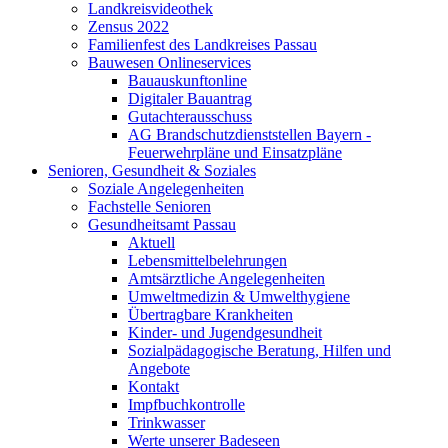
Landkreisvideothek
Zensus 2022
Familienfest des Landkreises Passau
Bauwesen Onlineservices
Bauauskunftonline
Digitaler Bauantrag
Gutachterausschuss
AG Brandschutzdienststellen Bayern -
Feuerwehrpläne und Einsatzpläne
Senioren, Gesundheit & Soziales
Soziale Angelegenheiten
Fachstelle Senioren
Gesundheitsamt Passau
Aktuell
Lebensmittelbelehrungen
Amtsärztliche Angelegenheiten
Umweltmedizin & Umwelthygiene
Übertragbare Krankheiten
Kinder- und Jugendgesundheit
Sozialpädagogische Beratung, Hilfen und
Angebote
Kontakt
Impfbuchkontrolle
Trinkwasser
Werte unserer Badeseen