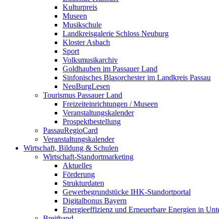
Kulturpreis
Museen
Musikschule
Landkreisgalerie Schloss Neuburg
Kloster Asbach
Sport
Volksmusikarchiv
Goldhauben im Passauer Land
Sinfonisches Blasorchester im Landkreis Passau
NeuBurgLesen
Tourismus Passauer Land
Freizeiteinrichtungen / Museen
Veranstaltungskalender
Prospektbestellung
PassauRegioCard
Veranstaltungskalender
Wirtschaft, Bildung & Schulen
Wirtschaft-Standortmarketing
Aktuelles
Förderung
Strukturdaten
Gewerbegrundstücke IHK-Standortportal
Digitalbonus Bayern
Energieeffizienz und Erneuerbare Energien in Un
Breitband