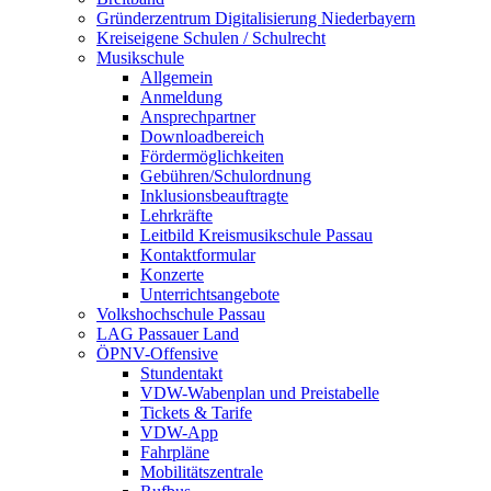
Gründerzentrum Digitalisierung Niederbayern
Kreiseigene Schulen / Schulrecht
Musikschule
Allgemein
Anmeldung
Ansprechpartner
Downloadbereich
Fördermöglichkeiten
Gebühren/Schulordnung
Inklusionsbeauftragte
Lehrkräfte
Leitbild Kreismusikschule Passau
Kontaktformular
Konzerte
Unterrichtsangebote
Volkshochschule Passau
LAG Passauer Land
ÖPNV-Offensive
Stundentakt
VDW-Wabenplan und Preistabelle
Tickets & Tarife
VDW-App
Fahrpläne
Mobilitätszentrale