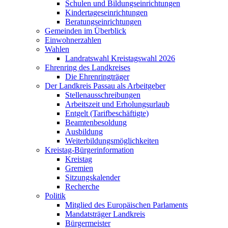
Schulen und Bildungseinrichtungen
Kindertageseinrichtungen
Beratungseinrichtungen
Gemeinden im Überblick
Einwohnerzahlen
Wahlen
Landratswahl Kreistagswahl 2026
Ehrenring des Landkreises
Die Ehrenringträger
Der Landkreis Passau als Arbeitgeber
Stellenausschreibungen
Arbeitszeit und Erholungsurlaub
Entgelt (Tarifbeschäftigte)
Beamtenbesoldung
Ausbildung
Weiterbildungsmöglichkeiten
Kreistag-Bürgerinformation
Kreistag
Gremien
Sitzungskalender
Recherche
Politik
Mitglied des Europäischen Parlaments
Mandatsträger Landkreis
Bürgermeister