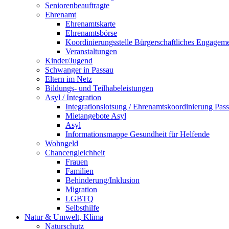
Seniorenbeauftragte
Ehrenamt
Ehrenamtskarte
Ehrenamtsbörse
Koordinierungsstelle Bürgerschaftliches Engagem
Veranstaltungen
Kinder/Jugend
Schwanger in Passau
Eltern im Netz
Bildungs- und Teilhabeleistungen
Asyl / Integration
Integrationslotsung / Ehrenamtskoordinierung Pas
Mietangebote Asyl
Asyl
Informationsmappe Gesundheit für Helfende
Wohngeld
Chancengleichheit
Frauen
Familien
Behinderung/Inklusion
Migration
LGBTQ
Selbsthilfe
Natur & Umwelt, Klima
Naturschutz