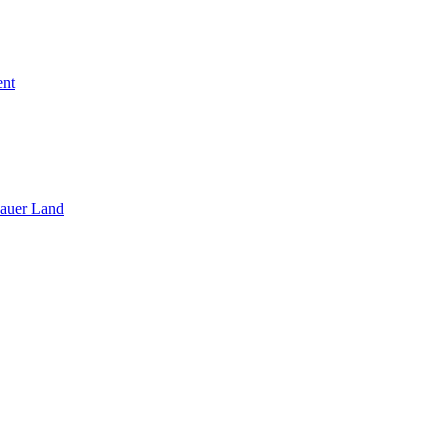
ent
sauer Land