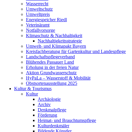
Wasserrecht
Umweltschutz
Umweltpreis
Energiespeicher Riedl
Veterinäramt
Notfallvorsorge
Klimaschutz & Nachhaltigkeit
Nachhaltigkeitsstrategie
Umwelt- und Klimapakt Bayern
Kreisfachberatung für Gartenkultur und Landespflege
Landschaftspflegeverband
Blühendes Passauer Land
Erholung in der freien Natur
Aktion Grundwasserschutz
HyPaLa – Wasserstoff & Mobilität
Obstsortenausstellung 2025
Kultur & Tourismus
Kultur
Archäologie
Archiv
Denkmalpflege
Förderung
Heimat- und Brauchtumspflege
Kulturdenkmäler
Bildende Künstler