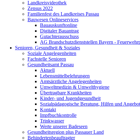
Landkreisvideothek
Zensus 2022
Familienfest des Landkreises Passau
Bauwesen Onlineservices
Bauauskunftonline
Digitaler Bauantrag
Gutachterausschuss
AG Brandschutzdienststellen Bayern - Feuerwehrp
Senioren, Gesundheit & Soziales
Soziale Angelegenheiten
Fachstelle Senioren
Gesundheitsamt Passau
Aktuell
Lebensmittelbelehrungen
Amtsärztliche Angelegenheiten
Umweltmedizin & Umwelthygiene
Übertragbare Krankheiten
Kinder- und Jugendgesundheit
Sozialpädagogische Beratung, Hilfen und Angebo
Kontakt
Impfbuchkontrolle
Trinkwasser
Werte unserer Badeseen
Gesundheitsregion plus Passauer Land
Behindertenbeauftragter