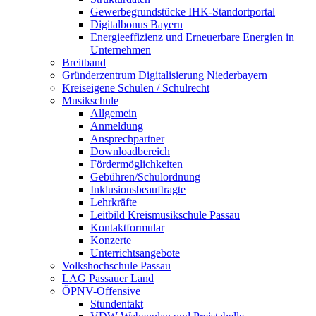
Gewerbegrundstücke IHK-Standortportal
Digitalbonus Bayern
Energieeffizienz und Erneuerbare Energien in
Unternehmen
Breitband
Gründerzentrum Digitalisierung Niederbayern
Kreiseigene Schulen / Schulrecht
Musikschule
Allgemein
Anmeldung
Ansprechpartner
Downloadbereich
Fördermöglichkeiten
Gebühren/Schulordnung
Inklusionsbeauftragte
Lehrkräfte
Leitbild Kreismusikschule Passau
Kontaktformular
Konzerte
Unterrichtsangebote
Volkshochschule Passau
LAG Passauer Land
ÖPNV-Offensive
Stundentakt