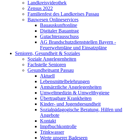
Landkreisvideothek
Zensus 2022
Familienfest des Landkreises Passau
Bauwesen Onlineservices
Bauauskunftonline
Digitaler Bauantrag
Gutachterausschuss
AG Brandschutzdienststellen Bayern -
Feuerwehrpläne und Einsatzpläne
Senioren, Gesundheit & Soziales
Soziale Angelegenheiten
Fachstelle Senioren
Gesundheitsamt Passau
Aktuell
Lebensmittelbelehrungen
Amtsärztliche Angelegenheiten
Umweltmedizin & Umwelthygiene
Übertragbare Krankheiten
Kinder- und Jugendgesundheit
Sozialpädagogische Beratung, Hilfen und
Angebote
Kontakt
Impfbuchkontrolle
Trinkwasser
Werte unserer Badeseen