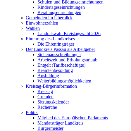
Schulen und Bildungseinrichtungen
Kindertageseinrichtungen
Beratungseinrichtungen
Gemeinden im Überblick
Einwohnerzahlen
Wahlen
Landratswahl Kreistagswahl 2026
Ehrenring des Landkreises
Die Ehrenringträger
Der Landkreis Passau als Arbeitgeber
Stellenausschreibungen
Arbeitszeit und Erholungsurlaub
Entgelt (Tarifbeschäftigte)
Beamtenbesoldung
Ausbildung
Weiterbildungsmöglichkeiten
Kreistag-Bürgerinformation
Kreistag
Gremien
Sitzungskalender
Recherche
Politik
Mitglied des Europäischen Parlaments
Mandatsträger Landkreis
Bürgermeister