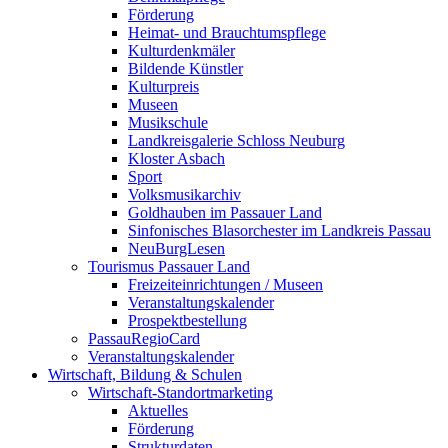
Förderung
Heimat- und Brauchtumspflege
Kulturdenkmäler
Bildende Künstler
Kulturpreis
Museen
Musikschule
Landkreisgalerie Schloss Neuburg
Kloster Asbach
Sport
Volksmusikarchiv
Goldhauben im Passauer Land
Sinfonisches Blasorchester im Landkreis Passau
NeuBurgLesen
Tourismus Passauer Land
Freizeiteinrichtungen / Museen
Veranstaltungskalender
Prospektbestellung
PassauRegioCard
Veranstaltungskalender
Wirtschaft, Bildung & Schulen
Wirtschaft-Standortmarketing
Aktuelles
Förderung
Strukturdaten