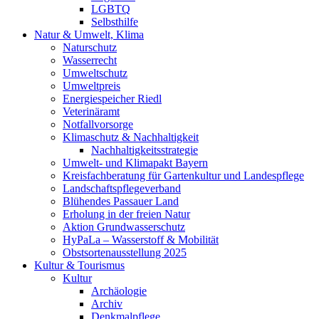
LGBTQ
Selbsthilfe
Natur & Umwelt, Klima
Naturschutz
Wasserrecht
Umweltschutz
Umweltpreis
Energiespeicher Riedl
Veterinäramt
Notfallvorsorge
Klimaschutz & Nachhaltigkeit
Nachhaltigkeitsstrategie
Umwelt- und Klimapakt Bayern
Kreisfachberatung für Gartenkultur und Landespflege
Landschaftspflegeverband
Blühendes Passauer Land
Erholung in der freien Natur
Aktion Grundwasserschutz
HyPaLa – Wasserstoff & Mobilität
Obstsortenausstellung 2025
Kultur & Tourismus
Kultur
Archäologie
Archiv
Denkmalpflege