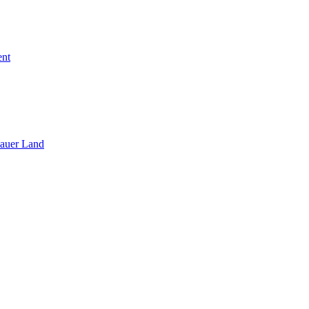
ent
sauer Land