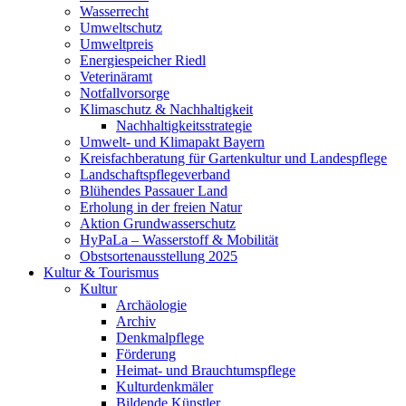
Wasserrecht
Umweltschutz
Umweltpreis
Energiespeicher Riedl
Veterinäramt
Notfallvorsorge
Klimaschutz & Nachhaltigkeit
Nachhaltigkeitsstrategie
Umwelt- und Klimapakt Bayern
Kreisfachberatung für Gartenkultur und Landespflege
Landschaftspflegeverband
Blühendes Passauer Land
Erholung in der freien Natur
Aktion Grundwasserschutz
HyPaLa – Wasserstoff & Mobilität
Obstsortenausstellung 2025
Kultur & Tourismus
Kultur
Archäologie
Archiv
Denkmalpflege
Förderung
Heimat- und Brauchtumspflege
Kulturdenkmäler
Bildende Künstler