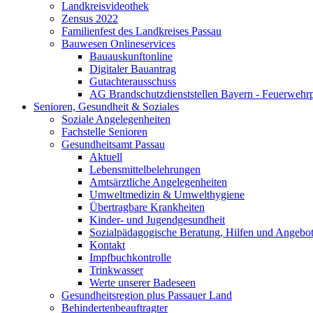
Landkreisvideothek
Zensus 2022
Familienfest des Landkreises Passau
Bauwesen Onlineservices
Bauauskunftonline
Digitaler Bauantrag
Gutachterausschuss
AG Brandschutzdienststellen Bayern - Feuerwehrp
Senioren, Gesundheit & Soziales
Soziale Angelegenheiten
Fachstelle Senioren
Gesundheitsamt Passau
Aktuell
Lebensmittelbelehrungen
Amtsärztliche Angelegenheiten
Umweltmedizin & Umwelthygiene
Übertragbare Krankheiten
Kinder- und Jugendgesundheit
Sozialpädagogische Beratung, Hilfen und Angebo
Kontakt
Impfbuchkontrolle
Trinkwasser
Werte unserer Badeseen
Gesundheitsregion plus Passauer Land
Behindertenbeauftragter