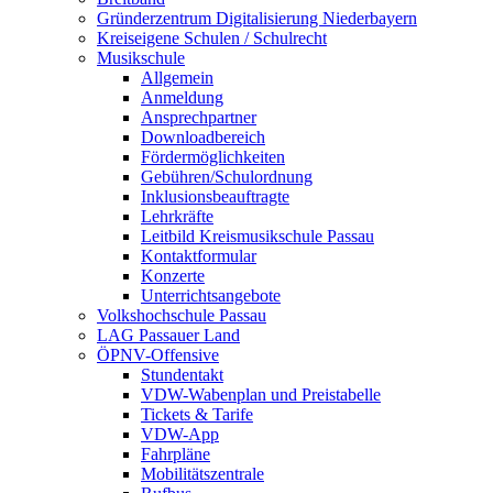
Gründerzentrum Digitalisierung Niederbayern
Kreiseigene Schulen / Schulrecht
Musikschule
Allgemein
Anmeldung
Ansprechpartner
Downloadbereich
Fördermöglichkeiten
Gebühren/Schulordnung
Inklusionsbeauftragte
Lehrkräfte
Leitbild Kreismusikschule Passau
Kontaktformular
Konzerte
Unterrichtsangebote
Volkshochschule Passau
LAG Passauer Land
ÖPNV-Offensive
Stundentakt
VDW-Wabenplan und Preistabelle
Tickets & Tarife
VDW-App
Fahrpläne
Mobilitätszentrale