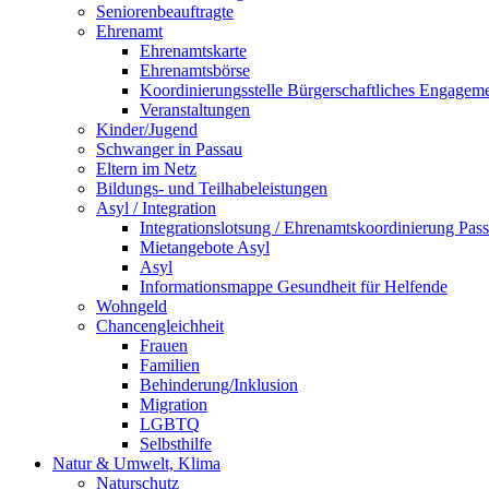
Seniorenbeauftragte
Ehrenamt
Ehrenamtskarte
Ehrenamtsbörse
Koordinierungsstelle Bürgerschaftliches Engagem
Veranstaltungen
Kinder/Jugend
Schwanger in Passau
Eltern im Netz
Bildungs- und Teilhabeleistungen
Asyl / Integration
Integrationslotsung / Ehrenamtskoordinierung Pas
Mietangebote Asyl
Asyl
Informationsmappe Gesundheit für Helfende
Wohngeld
Chancengleichheit
Frauen
Familien
Behinderung/Inklusion
Migration
LGBTQ
Selbsthilfe
Natur & Umwelt, Klima
Naturschutz