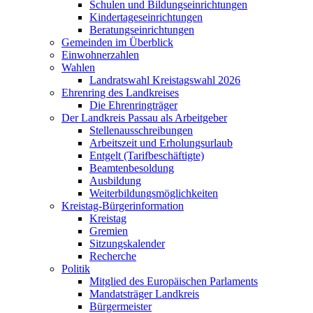
Schulen und Bildungseinrichtungen
Kindertageseinrichtungen
Beratungseinrichtungen
Gemeinden im Überblick
Einwohnerzahlen
Wahlen
Landratswahl Kreistagswahl 2026
Ehrenring des Landkreises
Die Ehrenringträger
Der Landkreis Passau als Arbeitgeber
Stellenausschreibungen
Arbeitszeit und Erholungsurlaub
Entgelt (Tarifbeschäftigte)
Beamtenbesoldung
Ausbildung
Weiterbildungsmöglichkeiten
Kreistag-Bürgerinformation
Kreistag
Gremien
Sitzungskalender
Recherche
Politik
Mitglied des Europäischen Parlaments
Mandatsträger Landkreis
Bürgermeister