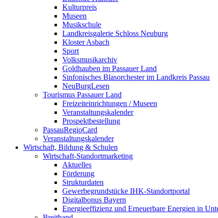
Kulturpreis
Museen
Musikschule
Landkreisgalerie Schloss Neuburg
Kloster Asbach
Sport
Volksmusikarchiv
Goldhauben im Passauer Land
Sinfonisches Blasorchester im Landkreis Passau
NeuBurgLesen
Tourismus Passauer Land
Freizeiteinrichtungen / Museen
Veranstaltungskalender
Prospektbestellung
PassauRegioCard
Veranstaltungskalender
Wirtschaft, Bildung & Schulen
Wirtschaft-Standortmarketing
Aktuelles
Förderung
Strukturdaten
Gewerbegrundstücke IHK-Standortportal
Digitalbonus Bayern
Energieeffizienz und Erneuerbare Energien in Un
Breitband