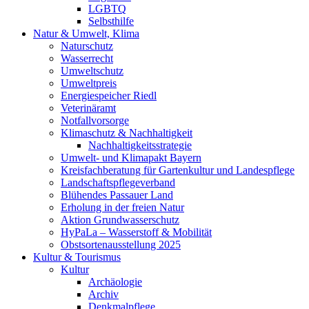
LGBTQ
Selbsthilfe
Natur & Umwelt, Klima
Naturschutz
Wasserrecht
Umweltschutz
Umweltpreis
Energiespeicher Riedl
Veterinäramt
Notfallvorsorge
Klimaschutz & Nachhaltigkeit
Nachhaltigkeitsstrategie
Umwelt- und Klimapakt Bayern
Kreisfachberatung für Gartenkultur und Landespflege
Landschaftspflegeverband
Blühendes Passauer Land
Erholung in der freien Natur
Aktion Grundwasserschutz
HyPaLa – Wasserstoff & Mobilität
Obstsortenausstellung 2025
Kultur & Tourismus
Kultur
Archäologie
Archiv
Denkmalpflege