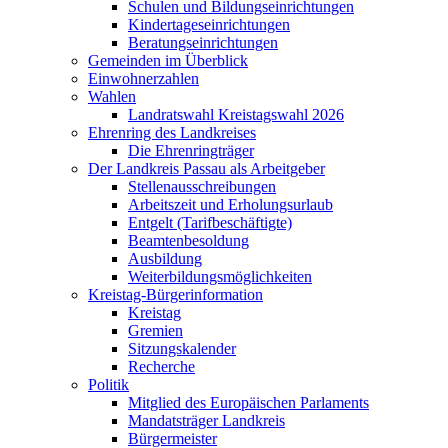
Schulen und Bildungseinrichtungen
Kindertageseinrichtungen
Beratungseinrichtungen
Gemeinden im Überblick
Einwohnerzahlen
Wahlen
Landratswahl Kreistagswahl 2026
Ehrenring des Landkreises
Die Ehrenringträger
Der Landkreis Passau als Arbeitgeber
Stellenausschreibungen
Arbeitszeit und Erholungsurlaub
Entgelt (Tarifbeschäftigte)
Beamtenbesoldung
Ausbildung
Weiterbildungsmöglichkeiten
Kreistag-Bürgerinformation
Kreistag
Gremien
Sitzungskalender
Recherche
Politik
Mitglied des Europäischen Parlaments
Mandatsträger Landkreis
Bürgermeister