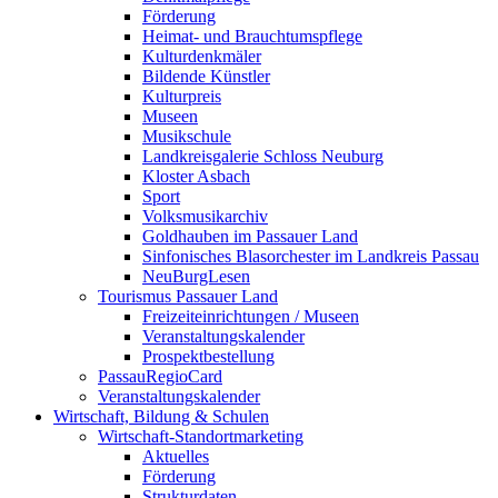
Förderung
Heimat- und Brauchtumspflege
Kulturdenkmäler
Bildende Künstler
Kulturpreis
Museen
Musikschule
Landkreisgalerie Schloss Neuburg
Kloster Asbach
Sport
Volksmusikarchiv
Goldhauben im Passauer Land
Sinfonisches Blasorchester im Landkreis Passau
NeuBurgLesen
Tourismus Passauer Land
Freizeiteinrichtungen / Museen
Veranstaltungskalender
Prospektbestellung
PassauRegioCard
Veranstaltungskalender
Wirtschaft, Bildung & Schulen
Wirtschaft-Standortmarketing
Aktuelles
Förderung
Strukturdaten