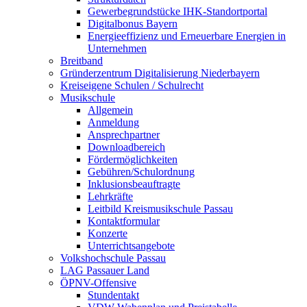
Gewerbegrundstücke IHK-Standortportal
Digitalbonus Bayern
Energieeffizienz und Erneuerbare Energien in
Unternehmen
Breitband
Gründerzentrum Digitalisierung Niederbayern
Kreiseigene Schulen / Schulrecht
Musikschule
Allgemein
Anmeldung
Ansprechpartner
Downloadbereich
Fördermöglichkeiten
Gebühren/Schulordnung
Inklusionsbeauftragte
Lehrkräfte
Leitbild Kreismusikschule Passau
Kontaktformular
Konzerte
Unterrichtsangebote
Volkshochschule Passau
LAG Passauer Land
ÖPNV-Offensive
Stundentakt