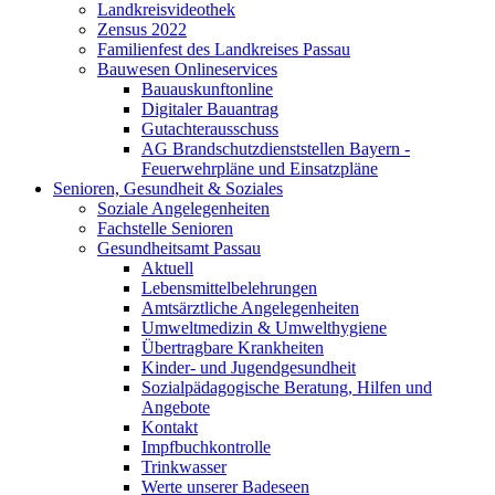
Landkreisvideothek
Zensus 2022
Familienfest des Landkreises Passau
Bauwesen Onlineservices
Bauauskunftonline
Digitaler Bauantrag
Gutachterausschuss
AG Brandschutzdienststellen Bayern -
Feuerwehrpläne und Einsatzpläne
Senioren, Gesundheit & Soziales
Soziale Angelegenheiten
Fachstelle Senioren
Gesundheitsamt Passau
Aktuell
Lebensmittelbelehrungen
Amtsärztliche Angelegenheiten
Umweltmedizin & Umwelthygiene
Übertragbare Krankheiten
Kinder- und Jugendgesundheit
Sozialpädagogische Beratung, Hilfen und
Angebote
Kontakt
Impfbuchkontrolle
Trinkwasser
Werte unserer Badeseen