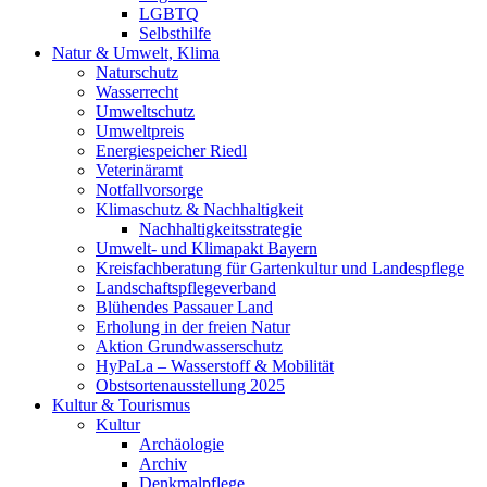
LGBTQ
Selbsthilfe
Natur & Umwelt, Klima
Naturschutz
Wasserrecht
Umweltschutz
Umweltpreis
Energiespeicher Riedl
Veterinäramt
Notfallvorsorge
Klimaschutz & Nachhaltigkeit
Nachhaltigkeitsstrategie
Umwelt- und Klimapakt Bayern
Kreisfachberatung für Gartenkultur und Landespflege
Landschaftspflegeverband
Blühendes Passauer Land
Erholung in der freien Natur
Aktion Grundwasserschutz
HyPaLa – Wasserstoff & Mobilität
Obstsortenausstellung 2025
Kultur & Tourismus
Kultur
Archäologie
Archiv
Denkmalpflege