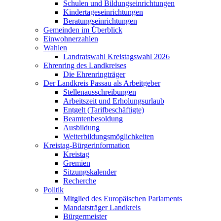
Schulen und Bildungseinrichtungen
Kindertageseinrichtungen
Beratungseinrichtungen
Gemeinden im Überblick
Einwohnerzahlen
Wahlen
Landratswahl Kreistagswahl 2026
Ehrenring des Landkreises
Die Ehrenringträger
Der Landkreis Passau als Arbeitgeber
Stellenausschreibungen
Arbeitszeit und Erholungsurlaub
Entgelt (Tarifbeschäftigte)
Beamtenbesoldung
Ausbildung
Weiterbildungsmöglichkeiten
Kreistag-Bürgerinformation
Kreistag
Gremien
Sitzungskalender
Recherche
Politik
Mitglied des Europäischen Parlaments
Mandatsträger Landkreis
Bürgermeister