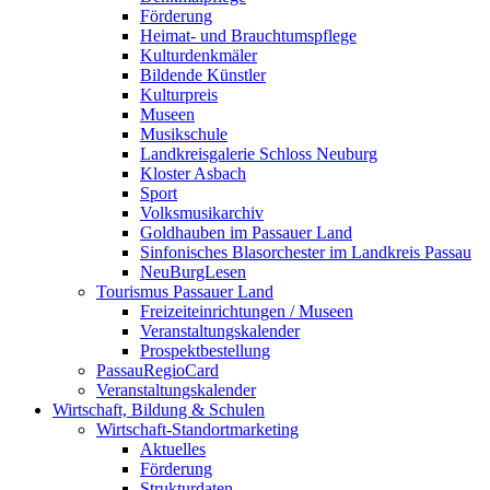
Förderung
Heimat- und Brauchtumspflege
Kulturdenkmäler
Bildende Künstler
Kulturpreis
Museen
Musikschule
Landkreisgalerie Schloss Neuburg
Kloster Asbach
Sport
Volksmusikarchiv
Goldhauben im Passauer Land
Sinfonisches Blasorchester im Landkreis Passau
NeuBurgLesen
Tourismus Passauer Land
Freizeiteinrichtungen / Museen
Veranstaltungskalender
Prospektbestellung
PassauRegioCard
Veranstaltungskalender
Wirtschaft, Bildung & Schulen
Wirtschaft-Standortmarketing
Aktuelles
Förderung
Strukturdaten