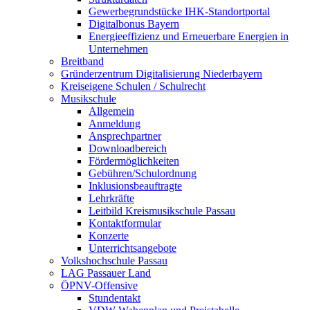
Gewerbegrundstücke IHK-Standortportal
Digitalbonus Bayern
Energieeffizienz und Erneuerbare Energien in
Unternehmen
Breitband
Gründerzentrum Digitalisierung Niederbayern
Kreiseigene Schulen / Schulrecht
Musikschule
Allgemein
Anmeldung
Ansprechpartner
Downloadbereich
Fördermöglichkeiten
Gebühren/Schulordnung
Inklusionsbeauftragte
Lehrkräfte
Leitbild Kreismusikschule Passau
Kontaktformular
Konzerte
Unterrichtsangebote
Volkshochschule Passau
LAG Passauer Land
ÖPNV-Offensive
Stundentakt