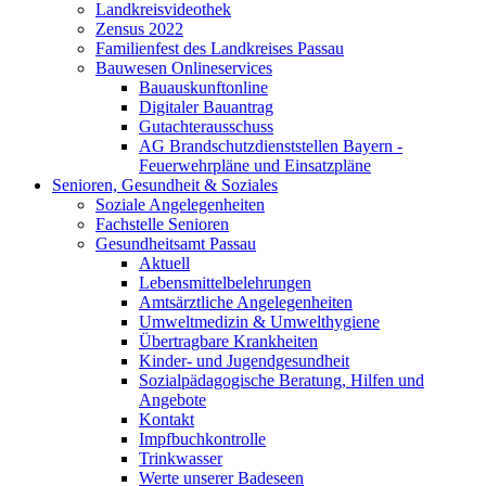
Landkreisvideothek
Zensus 2022
Familienfest des Landkreises Passau
Bauwesen Onlineservices
Bauauskunftonline
Digitaler Bauantrag
Gutachterausschuss
AG Brandschutzdienststellen Bayern -
Feuerwehrpläne und Einsatzpläne
Senioren, Gesundheit & Soziales
Soziale Angelegenheiten
Fachstelle Senioren
Gesundheitsamt Passau
Aktuell
Lebensmittelbelehrungen
Amtsärztliche Angelegenheiten
Umweltmedizin & Umwelthygiene
Übertragbare Krankheiten
Kinder- und Jugendgesundheit
Sozialpädagogische Beratung, Hilfen und
Angebote
Kontakt
Impfbuchkontrolle
Trinkwasser
Werte unserer Badeseen