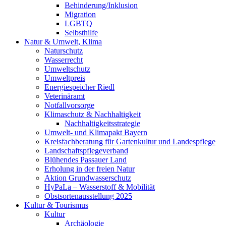
Behinderung/Inklusion
Migration
LGBTQ
Selbsthilfe
Natur & Umwelt, Klima
Naturschutz
Wasserrecht
Umweltschutz
Umweltpreis
Energiespeicher Riedl
Veterinäramt
Notfallvorsorge
Klimaschutz & Nachhaltigkeit
Nachhaltigkeitsstrategie
Umwelt- und Klimapakt Bayern
Kreisfachberatung für Gartenkultur und Landespflege
Landschaftspflegeverband
Blühendes Passauer Land
Erholung in der freien Natur
Aktion Grundwasserschutz
HyPaLa – Wasserstoff & Mobilität
Obstsortenausstellung 2025
Kultur & Tourismus
Kultur
Archäologie