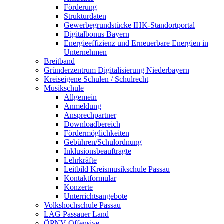
Förderung
Strukturdaten
Gewerbegrundstücke IHK-Standortportal
Digitalbonus Bayern
Energieeffizienz und Erneuerbare Energien in
Unternehmen
Breitband
Gründerzentrum Digitalisierung Niederbayern
Kreiseigene Schulen / Schulrecht
Musikschule
Allgemein
Anmeldung
Ansprechpartner
Downloadbereich
Fördermöglichkeiten
Gebühren/Schulordnung
Inklusionsbeauftragte
Lehrkräfte
Leitbild Kreismusikschule Passau
Kontaktformular
Konzerte
Unterrichtsangebote
Volkshochschule Passau
LAG Passauer Land
ÖPNV-Offensive