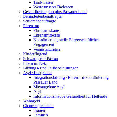
Trinkwasser
Werte unserer Badeseen
Gesundheitsregion plus Passauer Land
Behindertenbeauftragter
Seniorenbeauftragte
Ehrenamt
Ehrenamtskarte
Ehrenamtsbörse
Koordinierungsstelle Bürgerschaftliches
Engagement
Veranstaltungen
Kinder/Jugend
Schwanger in Passau
Eltern im Netz
Bildungs- und Teilhabeleistungen
Asyl / Integration
Integrationslotsung / Ehrenamtskoordinierung
Passauer Land
Mietangebote Asyl
Asyl
Informationsmappe Gesundheit für Helfende
Wohngeld
Chancengleichheit
Frauen
Familien