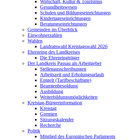
Wirtschaft, Kultur & Tourismus
Gesundheitswesen
Schulen und Bildungseinrichtungen
Kindertageseinrichtungen
Beratungseinrichtungen
Gemeinden im Überblick
Einwohnerzahlen
Wahlen
Landratswahl Kreistagswahl 2026
Ehrenring des Landkreises
Die Ehrenringträger
Der Landkreis Passau als Arbeitgeber
Stellenausschreibungen
Arbeitszeit und Erholungsurlaub
Entgelt (Tarifbeschäftigte)
Beamtenbesoldung
Ausbildung
Weiterbildungsmöglichkeiten
Kreistag-Bürgerinformation
Kreistag
Gremien
Sitzungskalender
Recherche
Politik
Mitglied des Europäischen Parlaments