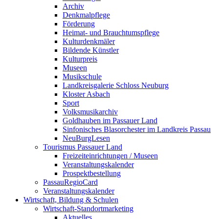
Archiv
Denkmalpflege
Förderung
Heimat- und Brauchtumspflege
Kulturdenkmäler
Bildende Künstler
Kulturpreis
Museen
Musikschule
Landkreisgalerie Schloss Neuburg
Kloster Asbach
Sport
Volksmusikarchiv
Goldhauben im Passauer Land
Sinfonisches Blasorchester im Landkreis Passau
NeuBurgLesen
Tourismus Passauer Land
Freizeiteinrichtungen / Museen
Veranstaltungskalender
Prospektbestellung
PassauRegioCard
Veranstaltungskalender
Wirtschaft, Bildung & Schulen
Wirtschaft-Standortmarketing
Aktuelles