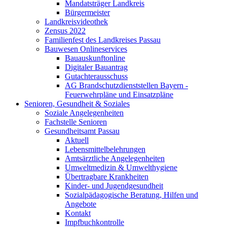
Mandatsträger Landkreis
Bürgermeister
Landkreisvideothek
Zensus 2022
Familienfest des Landkreises Passau
Bauwesen Onlineservices
Bauauskunftonline
Digitaler Bauantrag
Gutachterausschuss
AG Brandschutzdienststellen Bayern -
Feuerwehrpläne und Einsatzpläne
Senioren, Gesundheit & Soziales
Soziale Angelegenheiten
Fachstelle Senioren
Gesundheitsamt Passau
Aktuell
Lebensmittelbelehrungen
Amtsärztliche Angelegenheiten
Umweltmedizin & Umwelthygiene
Übertragbare Krankheiten
Kinder- und Jugendgesundheit
Sozialpädagogische Beratung, Hilfen und
Angebote
Kontakt
Impfbuchkontrolle