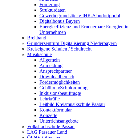
Förderung
Strukturdaten
Gewerbegrundstücke IHK-Standortportal
Digitalbonus Bayern
Energieeffizienz und Erneuerbare Energien in
Unternehmen
Breitband
Gründerzentrum Digitalisierung Niederbayern
Kreiseigene Schulen / Schulrecht
Musikschule
Allgemein
Anmeldung
Ansprechpartner
Downloadbereich
Fördermöglichkeiten
Gebühren/Schulordnung
Inklusionsbeauftragte
Lehrkräfte
Leitbild Kreismusikschule Passau
Kontaktformular
Konzerte
Unterrichtsangebote
Volkshochschule Passau
LAG Passauer Land
ÖPNV-Offensive