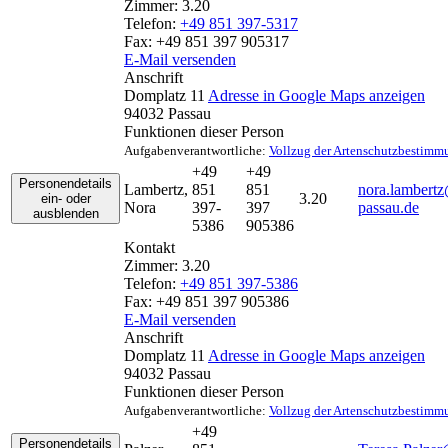
Zimmer:
3.20
Telefon:
+49 851 397-5317
Fax:
+49 851 397 905317
E-Mail versenden
Anschrift
Domplatz 11
Adresse in Google Maps anzeigen
94032
Passau
Funktionen dieser Person
Aufgabenverantwortliche:
Vollzug der Artenschutzbestim
+49
+49
Personendetails
Lambertz
,
851
851
nora.lambertz
3.20
ein- oder
Nora
397-
397
passau.de
ausblenden
5386
905386
Kontakt
Zimmer:
3.20
Telefon:
+49 851 397-5386
Fax:
+49 851 397 905386
E-Mail versenden
Anschrift
Domplatz 11
Adresse in Google Maps anzeigen
94032
Passau
Funktionen dieser Person
Aufgabenverantwortliche:
Vollzug der Artenschutzbestim
+49
Personendetails