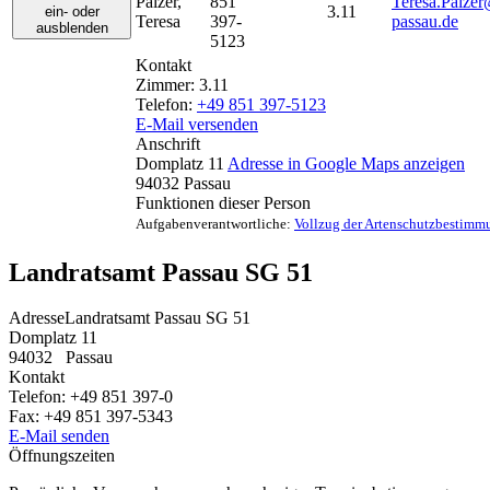
Palzer
,
851
Teresa.Palzer
3.11
ein- oder
Teresa
397-
passau.de
ausblenden
5123
Kontakt
Zimmer:
3.11
Telefon:
+49 851 397-5123
E-Mail versenden
Anschrift
Domplatz 11
Adresse in Google Maps anzeigen
94032
Passau
Funktionen dieser Person
Aufgabenverantwortliche:
Vollzug der Artenschutzbestim
Landratsamt Passau SG 51
Adresse
Landratsamt Passau SG 51
Domplatz 11
94032
Passau
Kontakt
Telefon:
+49 851 397-0
Fax:
+49 851 397-5343
E-Mail senden
Öffnungszeiten