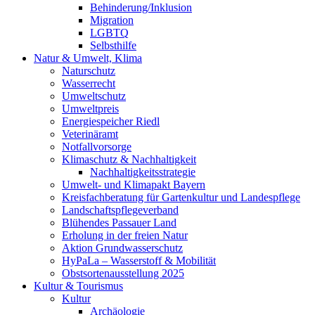
Behinderung/Inklusion
Migration
LGBTQ
Selbsthilfe
Natur & Umwelt, Klima
Naturschutz
Wasserrecht
Umweltschutz
Umweltpreis
Energiespeicher Riedl
Veterinäramt
Notfallvorsorge
Klimaschutz & Nachhaltigkeit
Nachhaltigkeitsstrategie
Umwelt- und Klimapakt Bayern
Kreisfachberatung für Gartenkultur und Landespflege
Landschaftspflegeverband
Blühendes Passauer Land
Erholung in der freien Natur
Aktion Grundwasserschutz
HyPaLa – Wasserstoff & Mobilität
Obstsortenausstellung 2025
Kultur & Tourismus
Kultur
Archäologie