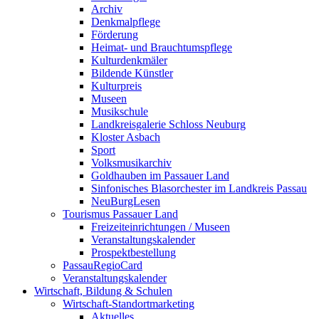
Archiv
Denkmalpflege
Förderung
Heimat- und Brauchtumspflege
Kulturdenkmäler
Bildende Künstler
Kulturpreis
Museen
Musikschule
Landkreisgalerie Schloss Neuburg
Kloster Asbach
Sport
Volksmusikarchiv
Goldhauben im Passauer Land
Sinfonisches Blasorchester im Landkreis Passau
NeuBurgLesen
Tourismus Passauer Land
Freizeiteinrichtungen / Museen
Veranstaltungskalender
Prospektbestellung
PassauRegioCard
Veranstaltungskalender
Wirtschaft, Bildung & Schulen
Wirtschaft-Standortmarketing
Aktuelles