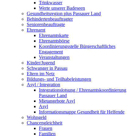
Trinkwasser
Werte unserer Badeseen
Gesundheitsregion plus Passauer Land
Behindertenbeauftragter
Seniorenbeauftragte
Ehrenamt
Ehrenamtskarte
Ehrenamtsbörse
Koordinierungsstelle Bürgerschaftliches
Engagement
Veranstaltungen
Kinder/Jugend
Schwanger in Passau
Eltern im Netz
Bildungs- und Teilhabeleistungen
Asyl / Integration
Integrationslotsung / Ehrenamtskoordinierung
Passauer Land
Mietangebote Asyl
Asyl
Informationsmappe Gesundheit für Helfende
Wohngeld
Chancengleichheit
Frauen
Familien