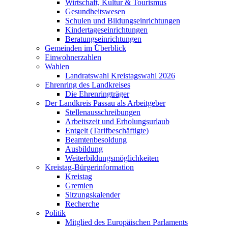
Wirtschaft, Kultur & Tourismus
Gesundheitswesen
Schulen und Bildungseinrichtungen
Kindertageseinrichtungen
Beratungseinrichtungen
Gemeinden im Überblick
Einwohnerzahlen
Wahlen
Landratswahl Kreistagswahl 2026
Ehrenring des Landkreises
Die Ehrenringträger
Der Landkreis Passau als Arbeitgeber
Stellenausschreibungen
Arbeitszeit und Erholungsurlaub
Entgelt (Tarifbeschäftigte)
Beamtenbesoldung
Ausbildung
Weiterbildungsmöglichkeiten
Kreistag-Bürgerinformation
Kreistag
Gremien
Sitzungskalender
Recherche
Politik
Mitglied des Europäischen Parlaments