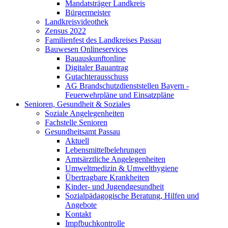
Mandatsträger Landkreis
Bürgermeister
Landkreisvideothek
Zensus 2022
Familienfest des Landkreises Passau
Bauwesen Onlineservices
Bauauskunftonline
Digitaler Bauantrag
Gutachterausschuss
AG Brandschutzdienststellen Bayern -
Feuerwehrpläne und Einsatzpläne
Senioren, Gesundheit & Soziales
Soziale Angelegenheiten
Fachstelle Senioren
Gesundheitsamt Passau
Aktuell
Lebensmittelbelehrungen
Amtsärztliche Angelegenheiten
Umweltmedizin & Umwelthygiene
Übertragbare Krankheiten
Kinder- und Jugendgesundheit
Sozialpädagogische Beratung, Hilfen und
Angebote
Kontakt
Impfbuchkontrolle