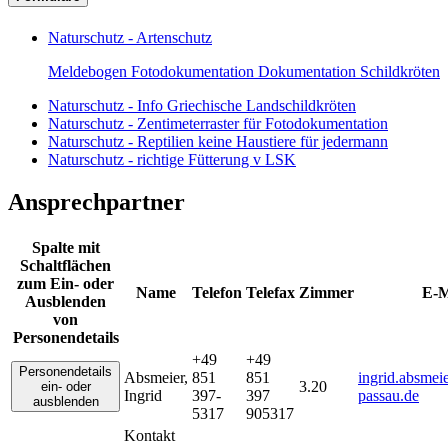
Naturschutz - Artenschutz
Meldebogen Fotodokumentation Dokumentation Schildkröten
Naturschutz - Info Griechische Landschildkröten
Naturschutz - Zentimeterraster für Fotodokumentation
Naturschutz - Reptilien keine Haustiere für jedermann
Naturschutz - richtige Fütterung v LSK
Ansprechpartner
Spalte mit
Schaltflächen
zum Ein- oder
Name
Telefon
Telefax
Zimmer
E-M
Ausblenden
von
Personendetails
+49
+49
Personendetails
Absmeier
,
851
851
ingrid.absmei
3.20
ein- oder
Ingrid
397-
397
passau.de
ausblenden
5317
905317
Kontakt