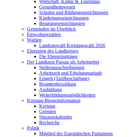
Wirtschaft, Kultur & Tourismus
Gesundheitswesen
Schulen und Bildungseinrichtungen
Kindertageseinrichtungen
Beratungseinrichtungen
Gemeinden im Überblick
Einwohnerzahlen
Wahlen
Landratswahl Kreistagswahl 2026
Ehrenring des Landkreises
Die Ehrenringträger
Der Landkreis Passau als Arbeitgeber
Stellenausschreibungen
Arbeitszeit und Erholungsurlaub
Entgelt (Tarifbeschäftigte)
Beamtenbesoldung
Ausbildung
Weiterbildungsmöglichkeiten
Kreistag-Bürgerinformation
Kreistag
Gremien
Sitzungskalender
Recherche
Politik
Mitglied des Europäischen Parlaments