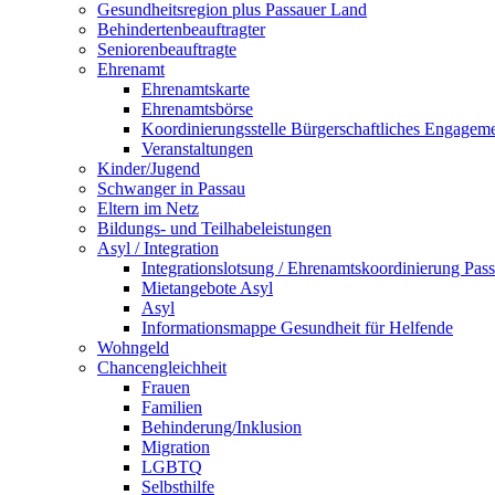
Gesundheitsregion plus Passauer Land
Behindertenbeauftragter
Seniorenbeauftragte
Ehrenamt
Ehrenamtskarte
Ehrenamtsbörse
Koordinierungsstelle Bürgerschaftliches Engagem
Veranstaltungen
Kinder/Jugend
Schwanger in Passau
Eltern im Netz
Bildungs- und Teilhabeleistungen
Asyl / Integration
Integrationslotsung / Ehrenamtskoordinierung Pas
Mietangebote Asyl
Asyl
Informationsmappe Gesundheit für Helfende
Wohngeld
Chancengleichheit
Frauen
Familien
Behinderung/Inklusion
Migration
LGBTQ
Selbsthilfe