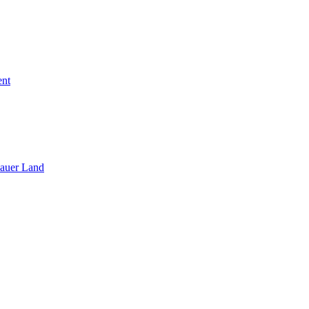
ent
sauer Land