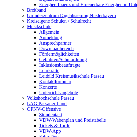
Energieeffizienz und Erneuerbare Energien in Un
Breitband
Gründerzentrum Digitalisierung Niederbayern
Kreiseigene Schulen / Schulrecht
Musikschule
Allgemein
Anmeldung
Ansprechpartner
Downloadbereich
Fördermöglichkeiten
Gebühren/Schulordnung
Inklusionsbeauftragte
Lehrkräfte
Leitbild Kreismusikschule Passau
Kontaktformular
Konzerte
Unterrichtsangebote
Volkshochschule Passau
LAG Passauer Land
ÖPNV-Offensive
Stundentakt
VDW-Wabenplan und Preistabelle
Tickets & Tarife
VDW-App
Fahrpläne