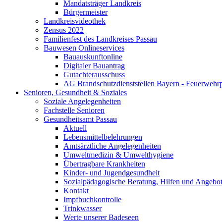
Mandatsträger Landkreis
Bürgermeister
Landkreisvideothek
Zensus 2022
Familienfest des Landkreises Passau
Bauwesen Onlineservices
Bauauskunftonline
Digitaler Bauantrag
Gutachterausschuss
AG Brandschutzdienststellen Bayern - Feuerwehrp
Senioren, Gesundheit & Soziales
Soziale Angelegenheiten
Fachstelle Senioren
Gesundheitsamt Passau
Aktuell
Lebensmittelbelehrungen
Amtsärztliche Angelegenheiten
Umweltmedizin & Umwelthygiene
Übertragbare Krankheiten
Kinder- und Jugendgesundheit
Sozialpädagogische Beratung, Hilfen und Angebo
Kontakt
Impfbuchkontrolle
Trinkwasser
Werte unserer Badeseen