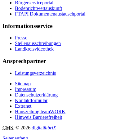
Bürgerserviceportal
Bodenrichtwertauskunft
FTAPI Dokumentenaustauschportal
Informationsservice
Presse
Stellenausschreibungen
Landkreisvideothek
Ansprechpartner
Leistungsverzeichnis
Sitemap
Impressum
Datenschutzerklärung
Kontaktformular
Extranet
Hauszeitung teamWORK
Hinweis Barrierefreiheit
CMS
, © 2026
digital
fabriX
Seitenanfang