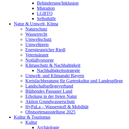
Behinderung/Inklusion
Migration
LGBTQ
Selbsthilfe
Natur & Umwelt, Klima
Naturschutz
Wasserrecht
Umweltschutz
Umweltpreis
Energiespeicher Riedl
Veterinäramt
Notfallvorsorge
Klimaschutz & Nachhaltigkeit
Nachhaltigkeitsstrategie
Umwelt- und Klimapakt Bayern
Kreisfachberatung für Gartenkultur und Landespflege
Landschaftspflegeverband
Blühendes Passauer Land
Erholung in der freien Natur
Aktion Grundwasserschutz
HyPaLa – Wasserstoff & Mobilität
Obstsortenausstellung 2025
Kultur & Tourismus
Kultur
Archäologie