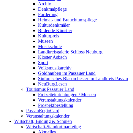
Archiv
Denkmalpflege
Förderung
Heimat- und Brauchtumspflege
Kulturdenkmäler
Bildende Künstler
Kulturpreis
Museen
Musikschule
Landkreisgalerie Schloss Neuburg
Kloster Asbach
Sport
Volksmusikarchiv
Goldhauben im Passauer Land
Sinfonisches Blasorchester im Landkreis Passau
NeuBurgLesen
Tourismus Passauer Land
Freizeiteinrichtungen / Museen
Veranstaltungskalender
Prospektbestellung
PassauRegioCard
Veranstaltungskalender
Wirtschaft, Bildung & Schulen
Wirtschaft-Standortmarketing
Aktuelles