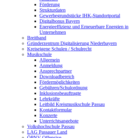
Förderung
Strukturdaten
Gewerbegrundstücke IHK-Standortportal
Digitalbonus Bayern
Energieeffizienz und Erneuerbare Energien in
Unternehmen
Breitband
Gründerzentrum Digitalisierung Niederbayern
Kreiseigene Schulen / Schulrecht
Musikschule
Allgemein
Anmeldung
Ansprechpartner
Downloadbereich
Fördermöglichkeiten
Gebühren/Schulordnung
Inklusionsbeauftragte
Lehrkräfte
Leitbild Kreismusikschule Passau
Kontaktformular
Konzerte
Unterrichtsangebote
Volkshochschule Passau
LAG Passauer Land
ÖPNV-Offensive