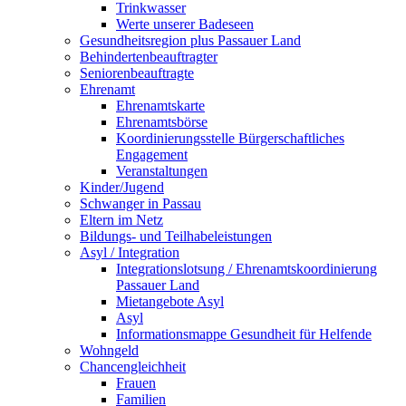
Trinkwasser
Werte unserer Badeseen
Gesundheitsregion plus Passauer Land
Behindertenbeauftragter
Seniorenbeauftragte
Ehrenamt
Ehrenamtskarte
Ehrenamtsbörse
Koordinierungsstelle Bürgerschaftliches
Engagement
Veranstaltungen
Kinder/Jugend
Schwanger in Passau
Eltern im Netz
Bildungs- und Teilhabeleistungen
Asyl / Integration
Integrationslotsung / Ehrenamtskoordinierung
Passauer Land
Mietangebote Asyl
Asyl
Informationsmappe Gesundheit für Helfende
Wohngeld
Chancengleichheit
Frauen
Familien