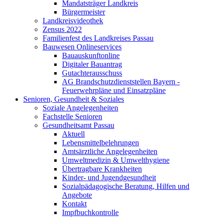
Mandatsträger Landkreis
Bürgermeister
Landkreisvideothek
Zensus 2022
Familienfest des Landkreises Passau
Bauwesen Onlineservices
Bauauskunftonline
Digitaler Bauantrag
Gutachterausschuss
AG Brandschutzdienststellen Bayern -
Feuerwehrpläne und Einsatzpläne
Senioren, Gesundheit & Soziales
Soziale Angelegenheiten
Fachstelle Senioren
Gesundheitsamt Passau
Aktuell
Lebensmittelbelehrungen
Amtsärztliche Angelegenheiten
Umweltmedizin & Umwelthygiene
Übertragbare Krankheiten
Kinder- und Jugendgesundheit
Sozialpädagogische Beratung, Hilfen und
Angebote
Kontakt
Impfbuchkontrolle