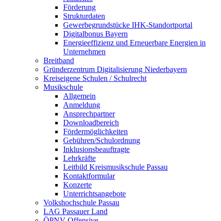
Förderung
Strukturdaten
Gewerbegrundstücke IHK-Standortportal
Digitalbonus Bayern
Energieeffizienz und Erneuerbare Energien in
Unternehmen
Breitband
Gründerzentrum Digitalisierung Niederbayern
Kreiseigene Schulen / Schulrecht
Musikschule
Allgemein
Anmeldung
Ansprechpartner
Downloadbereich
Fördermöglichkeiten
Gebühren/Schulordnung
Inklusionsbeauftragte
Lehrkräfte
Leitbild Kreismusikschule Passau
Kontaktformular
Konzerte
Unterrichtsangebote
Volkshochschule Passau
LAG Passauer Land
ÖPNV-Offensive