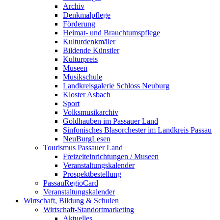
Archiv
Denkmalpflege
Förderung
Heimat- und Brauchtumspflege
Kulturdenkmäler
Bildende Künstler
Kulturpreis
Museen
Musikschule
Landkreisgalerie Schloss Neuburg
Kloster Asbach
Sport
Volksmusikarchiv
Goldhauben im Passauer Land
Sinfonisches Blasorchester im Landkreis Passau
NeuBurgLesen
Tourismus Passauer Land
Freizeiteinrichtungen / Museen
Veranstaltungskalender
Prospektbestellung
PassauRegioCard
Veranstaltungskalender
Wirtschaft, Bildung & Schulen
Wirtschaft-Standortmarketing
Aktuelles