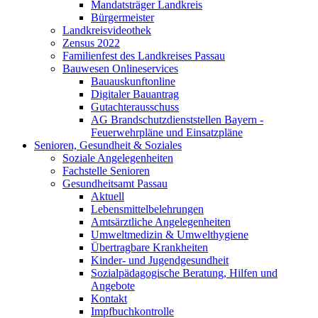
Mandatsträger Landkreis
Bürgermeister
Landkreisvideothek
Zensus 2022
Familienfest des Landkreises Passau
Bauwesen Onlineservices
Bauauskunftonline
Digitaler Bauantrag
Gutachterausschuss
AG Brandschutzdienststellen Bayern -
Feuerwehrpläne und Einsatzpläne
Senioren, Gesundheit & Soziales
Soziale Angelegenheiten
Fachstelle Senioren
Gesundheitsamt Passau
Aktuell
Lebensmittelbelehrungen
Amtsärztliche Angelegenheiten
Umweltmedizin & Umwelthygiene
Übertragbare Krankheiten
Kinder- und Jugendgesundheit
Sozialpädagogische Beratung, Hilfen und
Angebote
Kontakt
Impfbuchkontrolle