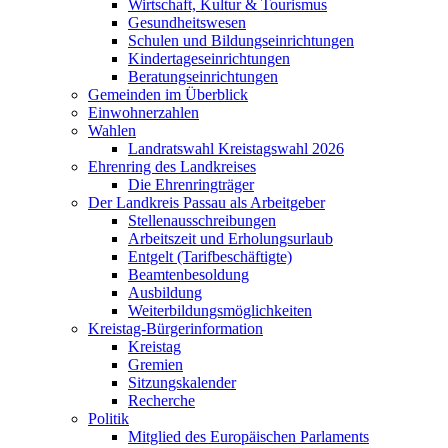
Wirtschaft, Kultur & Tourismus
Gesundheitswesen
Schulen und Bildungseinrichtungen
Kindertageseinrichtungen
Beratungseinrichtungen
Gemeinden im Überblick
Einwohnerzahlen
Wahlen
Landratswahl Kreistagswahl 2026
Ehrenring des Landkreises
Die Ehrenringträger
Der Landkreis Passau als Arbeitgeber
Stellenausschreibungen
Arbeitszeit und Erholungsurlaub
Entgelt (Tarifbeschäftigte)
Beamtenbesoldung
Ausbildung
Weiterbildungsmöglichkeiten
Kreistag-Bürgerinformation
Kreistag
Gremien
Sitzungskalender
Recherche
Politik
Mitglied des Europäischen Parlaments