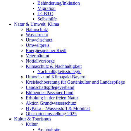
Behinderung/Inklusion
Migration
LGBTQ
Selbsthilfe
Natur & Umwelt, Klima
Naturschutz
Wasserrecht
Umweltschutz
Umweltpreis
Energiespeicher Riedl
Veterinäramt
Notfallvorsorge
Klimaschutz & Nachhaltigkeit
Nachhaltigkeitsstrategie
Umwelt- und Klimapakt Bayern
Kreisfachberatung für Gartenkultur und Landespflege
Landschaftspflegeverband
Blühendes Passauer Land
Erholung in der freien Natur
Aktion Grundwasserschutz
HyPaLa – Wasserstoff & Mobilität
Obstsortenausstellung 2025
Kultur & Tourismus
Kultur
Archäologie