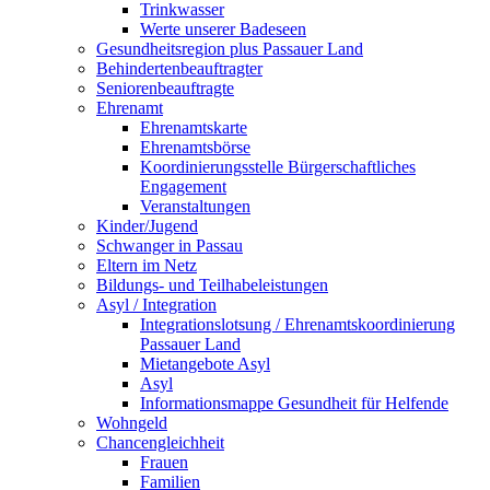
Trinkwasser
Werte unserer Badeseen
Gesundheitsregion plus Passauer Land
Behindertenbeauftragter
Seniorenbeauftragte
Ehrenamt
Ehrenamtskarte
Ehrenamtsbörse
Koordinierungsstelle Bürgerschaftliches
Engagement
Veranstaltungen
Kinder/Jugend
Schwanger in Passau
Eltern im Netz
Bildungs- und Teilhabeleistungen
Asyl / Integration
Integrationslotsung / Ehrenamtskoordinierung
Passauer Land
Mietangebote Asyl
Asyl
Informationsmappe Gesundheit für Helfende
Wohngeld
Chancengleichheit
Frauen
Familien