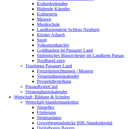
Kulturdenkmäler
Bildende Künstler
Kulturpreis
Museen
Musikschule
Landkreisgalerie Schloss Neuburg
Kloster Asbach
Sport
Volksmusikarchiv
Goldhauben im Passauer Land
Sinfonisches Blasorchester im Landkreis Passau
NeuBurgLesen
Tourismus Passauer Land
Freizeiteinrichtungen / Museen
Veranstaltungskalender
Prospektbestellung
PassauRegioCard
Veranstaltungskalender
Wirtschaft, Bildung & Schulen
Wirtschaft-Standortmarketing
Aktuelles
Förderung
Strukturdaten
Gewerbegrundstücke IHK-Standortportal
Digitalbonus Bayern