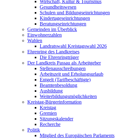
Wirtschaft, Kultur & Tourismus
Gesundheitswesen
Schulen und Bildungseinrichtungen
Kindertageseinrichtungen
Beratungseinrichtungen
Gemeinden im Überblick
Einwohnerzahlen
Wahlen
Landratswahl Kreistagswahl 2026
Ehrenring des Landkreises
Die Ehrenringträger
Der Landkreis Passau als Arbeitgeber
Stellenausschreibungen
Arbeitszeit und Erholungsurlaub
Entgelt (Tarifbeschäftigte)
Beamtenbesoldung
Ausbildung
Weiterbildungsmöglichkeiten
Kreistag-Bürgerinformation
Kreistag
Gremien
Sitzungskalender
Recherche
Politik
Mitglied des Europäischen Parlaments