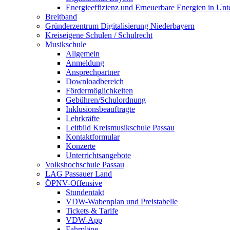
Energieeffizienz und Erneuerbare Energien in Un
Breitband
Gründerzentrum Digitalisierung Niederbayern
Kreiseigene Schulen / Schulrecht
Musikschule
Allgemein
Anmeldung
Ansprechpartner
Downloadbereich
Fördermöglichkeiten
Gebühren/Schulordnung
Inklusionsbeauftragte
Lehrkräfte
Leitbild Kreismusikschule Passau
Kontaktformular
Konzerte
Unterrichtsangebote
Volkshochschule Passau
LAG Passauer Land
ÖPNV-Offensive
Stundentakt
VDW-Wabenplan und Preistabelle
Tickets & Tarife
VDW-App
Fahrpläne