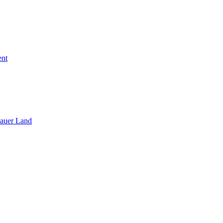
ent
sauer Land