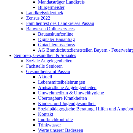
Mandatsträger Landkreis
Bürgermeister
Landkreisvideothek
Zensus 2022
Familienfest des Landkreises Passau
Bauwesen Onlineservices
Bauauskunftonline
Digitaler Bauantrag
Gutachterausschuss
AG Brandschutzdienststellen Bayern - Feuerwehrp
Senioren, Gesundheit & Soziales
Soziale Angelegenheiten
Fachstelle Senioren
Gesundheitsamt Passau
Aktuell
Lebensmittelbelehrungen
Amtsärztliche Angelegenheiten
Umweltmedizin & Umwelthygiene
Übertragbare Krankheiten
Kinder- und Jugendgesundheit
Sozialpädagogische Beratung, Hilfen und Angebo
Kontakt
Impfbuchkontrolle
Trinkwasser
Werte unserer Badeseen