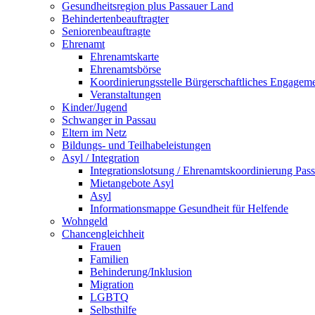
Gesundheitsregion plus Passauer Land
Behindertenbeauftragter
Seniorenbeauftragte
Ehrenamt
Ehrenamtskarte
Ehrenamtsbörse
Koordinierungsstelle Bürgerschaftliches Engagem
Veranstaltungen
Kinder/Jugend
Schwanger in Passau
Eltern im Netz
Bildungs- und Teilhabeleistungen
Asyl / Integration
Integrationslotsung / Ehrenamtskoordinierung Pas
Mietangebote Asyl
Asyl
Informationsmappe Gesundheit für Helfende
Wohngeld
Chancengleichheit
Frauen
Familien
Behinderung/Inklusion
Migration
LGBTQ
Selbsthilfe