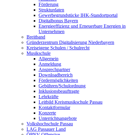
Förderung
Strukturdaten
Gewerbegrundstücke IHK-Standortportal
Digitalbonus Bayern
Energieeffizienz und Erneuerbare Energien in
Unternehmen
Breitband
Gründerzentrum Digitalisierung Niederbayern
Kreiseigene Schulen / Schulrecht
Musikschule
Allgemein
Anmeldung
Ansprechpartner
Downloadbereich
Fördermöglichkeiten
Gebühren/Schulordnung
Inklusionsbeauftragte
Lehrkräfte
Leitbild Kreismusikschule Passau
Kontaktformular
Konzerte
Unterrichtsangebote
Volkshochschule Passau
LAG Passauer Land
ÖPNV-Offensive