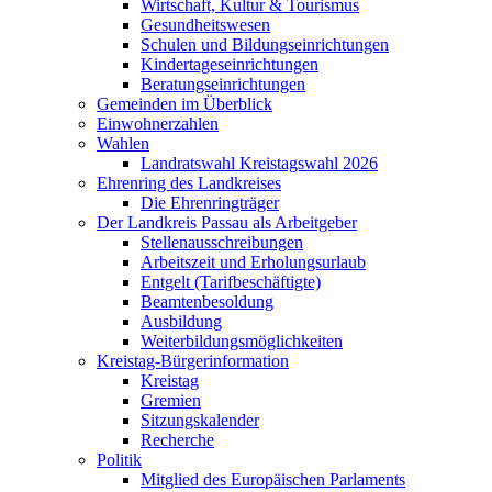
Wirtschaft, Kultur & Tourismus
Gesundheitswesen
Schulen und Bildungseinrichtungen
Kindertageseinrichtungen
Beratungseinrichtungen
Gemeinden im Überblick
Einwohnerzahlen
Wahlen
Landratswahl Kreistagswahl 2026
Ehrenring des Landkreises
Die Ehrenringträger
Der Landkreis Passau als Arbeitgeber
Stellenausschreibungen
Arbeitszeit und Erholungsurlaub
Entgelt (Tarifbeschäftigte)
Beamtenbesoldung
Ausbildung
Weiterbildungsmöglichkeiten
Kreistag-Bürgerinformation
Kreistag
Gremien
Sitzungskalender
Recherche
Politik
Mitglied des Europäischen Parlaments