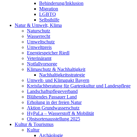
Behinderung/Inklusion
Migration
LGBTQ
Selbsthilfe
Natur & Umwelt, Klima
Naturschutz
Wasserrecht
Umweltschutz
Umweltpreis
Energiespeicher Riedl
Veterinäramt
Notfallvorsorge
Klimaschutz & Nachhaltigkeit
Nachhaltigkeitsstrategie
Umwelt- und Klimapakt Bayern
Kreisfachberatung für Gartenkultur und Landespflege
Landschaftspflegeverband
Blühendes Passauer Land
Erholung in der freien Natur
Aktion Grundwasserschutz
HyPaLa – Wasserstoff & Mobilität
Obstsortenausstellung 2025
Kultur & Tourismus
Kultur
Archäologie