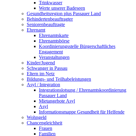
Trinkwasser
Werte unserer Badeseen
Gesundheitsregion plus Passauer Land
Behindertenbeauftragter
Seniorenbeauftragte
Ehrenamt
Ehrenamtskarte
Ehrenamtsbörse
Koordinierungsstelle Bürgerschaftliches
Engagement
Veranstaltungen
Kinder/Jugend
Schwanger in Passau
Eltern im Netz
Bildungs- und Teilhabeleistungen
Asyl / Integration
Integrationslotsung / Ehrenamtskoordinierung
Passauer Land
Mietangebote Asyl
Asyl
Informationsmappe Gesundheit für Helfende
Wohngeld
Chancengleichheit
Frauen
Familien