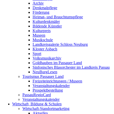
Archiv
Denkmalpflege
Förderung
Heimat- und Brauchtumspflege
Kulturdenkmäler
Bildende Künstler
Kulturpreis
Museen
Musikschule
Landkreisgalerie Schloss Neuburg
Kloster Asbach
Sport
Volksmusikarchiv
Goldhauben im Passauer Land
Sinfonisches Blasorchester im Landkreis Passau
NeuBurgLesen
Tourismus Passauer Land
Freizeiteinrichtungen / Museen
Veranstaltungskalender
Prospektbestellung
PassauRegioCard
Veranstaltungskalender
Wirtschaft, Bildung & Schulen
Wirtschaft-Standortmarketing
Aktuelles