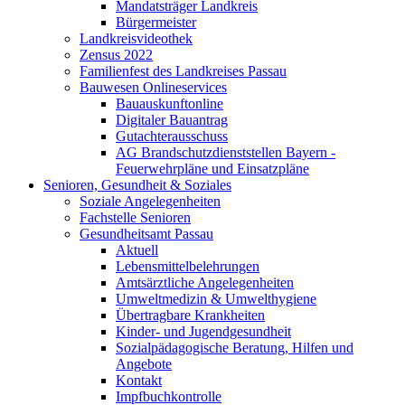
Mandatsträger Landkreis
Bürgermeister
Landkreisvideothek
Zensus 2022
Familienfest des Landkreises Passau
Bauwesen Onlineservices
Bauauskunftonline
Digitaler Bauantrag
Gutachterausschuss
AG Brandschutzdienststellen Bayern -
Feuerwehrpläne und Einsatzpläne
Senioren, Gesundheit & Soziales
Soziale Angelegenheiten
Fachstelle Senioren
Gesundheitsamt Passau
Aktuell
Lebensmittelbelehrungen
Amtsärztliche Angelegenheiten
Umweltmedizin & Umwelthygiene
Übertragbare Krankheiten
Kinder- und Jugendgesundheit
Sozialpädagogische Beratung, Hilfen und
Angebote
Kontakt
Impfbuchkontrolle