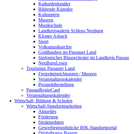
Kulturdenkmäler
Bildende Künstler
Kulturpreis
Museen
Musikschule
Landkreisgalerie Schloss Neuburg
Kloster Asbach
Sport
Volksmusikarchiv
Goldhauben im Passauer Land
Sinfonisches Blasorchester im Landkreis Passau
NeuBurgLesen
Tourismus Passauer Land
Freizeiteinrichtungen / Museen
Veranstaltungskalender
Prospektbestellung
PassauRegioCard
Veranstaltungskalender
Wirtschaft, Bildung & Schulen
Wirtschaft-Standortmarketing
Aktuelles
Förderung
Strukturdaten
Gewerbegrundstücke IHK-Standortportal
Digitalbonus Bayern