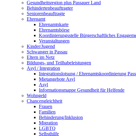
Gesundheitsregion plus Passauer Land
Behindertenbeauftragter
Seniorenbeauftragte
Ehrenamt
Ehrenamtskarte
Ehrenamtsbörse
Koordinierungsstelle Bürgerschaftliches Engagem
Veranstaltungen
Kinder/Jugend
Schwanger in Passau
Eltern im Netz
Bildungs- und Teilhabeleistungen
Asyl / Integration
Integrationslotsung / Ehrenamtskoordinierung Pas
Mietangebote Asyl
Asyl
Informationsmappe Gesundheit für Helfende
Wohngeld
Chancengleichheit
Frauen
Familien
Behinderung/Inklusion
Migration
LGBTQ
Selbsthilfe