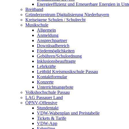
Energieeffizienz und Erneuerbare Energien in Un
Breitband
Gründerzentrum Digitalisierung Niederbayern
Kreiseigene Schulen / Schulrecht
Musikschule
Allgemein
Anmeldung
Ansprechpartner
Downloadbereich
Fördermöglichkeiten
Gebühren/Schulordnung
Inklusionsbeauftragte
Lehrkräfte
Leitbild Kreismusikschule Passau
Kontaktformular
Konzerte
Unterrichtsangebote
Volkshochschule Passau
LAG Passauer Land
ÖPNV-Offensive
Stundentakt
VDW-Wabenplan und Preistabelle
Tickets & Tarife
VDW-App
Fahrpläne