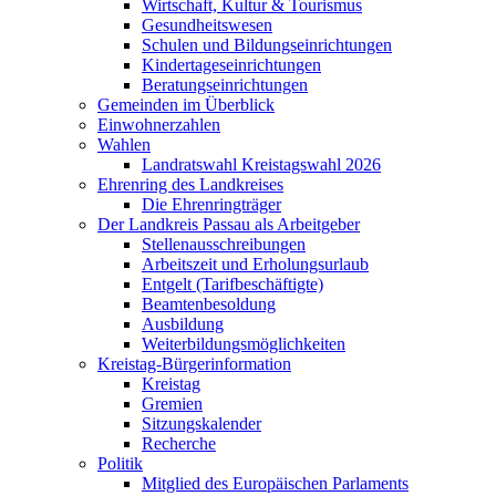
Wirtschaft, Kultur & Tourismus
Gesundheitswesen
Schulen und Bildungseinrichtungen
Kindertageseinrichtungen
Beratungseinrichtungen
Gemeinden im Überblick
Einwohnerzahlen
Wahlen
Landratswahl Kreistagswahl 2026
Ehrenring des Landkreises
Die Ehrenringträger
Der Landkreis Passau als Arbeitgeber
Stellenausschreibungen
Arbeitszeit und Erholungsurlaub
Entgelt (Tarifbeschäftigte)
Beamtenbesoldung
Ausbildung
Weiterbildungsmöglichkeiten
Kreistag-Bürgerinformation
Kreistag
Gremien
Sitzungskalender
Recherche
Politik
Mitglied des Europäischen Parlaments