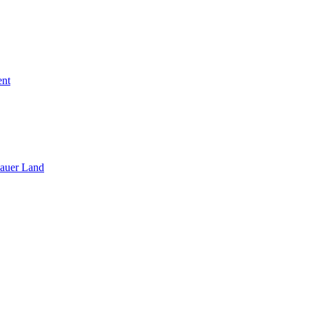
ent
sauer Land