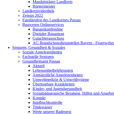
Mandatsträger Landkreis
Bürgermeister
Landkreisvideothek
Zensus 2022
Familienfest des Landkreises Passau
Bauwesen Onlineservices
Bauauskunftonline
Digitaler Bauantrag
Gutachterausschuss
AG Brandschutzdienststellen Bayern - Feuerwehrp
Senioren, Gesundheit & Soziales
Soziale Angelegenheiten
Fachstelle Senioren
Gesundheitsamt Passau
Aktuell
Lebensmittelbelehrungen
Amtsärztliche Angelegenheiten
Umweltmedizin & Umwelthygiene
Übertragbare Krankheiten
Kinder- und Jugendgesundheit
Sozialpädagogische Beratung, Hilfen und Angebo
Kontakt
Impfbuchkontrolle
Trinkwasser
Werte unserer Badeseen