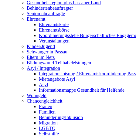
Gesundheitsregion plus Passauer Land
Behindertenbeauftragter
Seniorenbeauftragte
Ehrenamt
Ehrenamtskarte
Ehrenamtsbörse
Koordinierungsstelle Bürgerschaftliches Engagem
Veranstaltungen
Kinder/Jugend
Schwanger in Passau
Eltern im Netz
Bildungs- und Teilhabeleistungen
Asyl / Integration
Integrationslotsung / Ehrenamtskoordinierung Pas
Mietangebote Asyl
Asyl
Informationsmappe Gesundheit für Helfende
Wohngeld
Chancengleichheit
Frauen
Familien
Behinderung/Inklusion
Migration
LGBTQ
Selbsthilfe