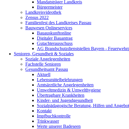
Mandatsträger Landkreis
Bürgermeister
Landkreisvideothek
Zensus 2022
Familienfest des Landkreises Passau
Bauwesen Onlineservices
Bauauskunftonline
Digitaler Bauantrag
Gutachterausschuss
AG Brandschutzdienststellen Bayern - Feuerwehrp
Senioren, Gesundheit & Soziales
Soziale Angelegenheiten
Fachstelle Senioren
Gesundheitsamt Passau
Aktuell
Lebensmittelbelehrungen
Amtsärztliche Angelegenheiten
Umweltmedizin & Umwelthygiene
Übertragbare Krankheiten
Kinder- und Jugendgesundheit
Sozialpädagogische Beratung, Hilfen und Angebo
Kontakt
Impfbuchkontrolle
Trinkwasser
Werte unserer Badeseen