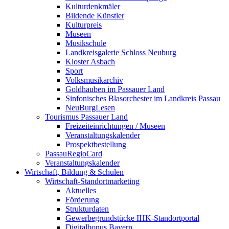
Kulturdenkmäler
Bildende Künstler
Kulturpreis
Museen
Musikschule
Landkreisgalerie Schloss Neuburg
Kloster Asbach
Sport
Volksmusikarchiv
Goldhauben im Passauer Land
Sinfonisches Blasorchester im Landkreis Passau
NeuBurgLesen
Tourismus Passauer Land
Freizeiteinrichtungen / Museen
Veranstaltungskalender
Prospektbestellung
PassauRegioCard
Veranstaltungskalender
Wirtschaft, Bildung & Schulen
Wirtschaft-Standortmarketing
Aktuelles
Förderung
Strukturdaten
Gewerbegrundstücke IHK-Standortportal
Digitalbonus Bayern