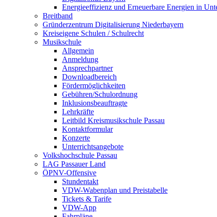
Energieeffizienz und Erneuerbare Energien in Un
Breitband
Gründerzentrum Digitalisierung Niederbayern
Kreiseigene Schulen / Schulrecht
Musikschule
Allgemein
Anmeldung
Ansprechpartner
Downloadbereich
Fördermöglichkeiten
Gebühren/Schulordnung
Inklusionsbeauftragte
Lehrkräfte
Leitbild Kreismusikschule Passau
Kontaktformular
Konzerte
Unterrichtsangebote
Volkshochschule Passau
LAG Passauer Land
ÖPNV-Offensive
Stundentakt
VDW-Wabenplan und Preistabelle
Tickets & Tarife
VDW-App
Fahrpläne