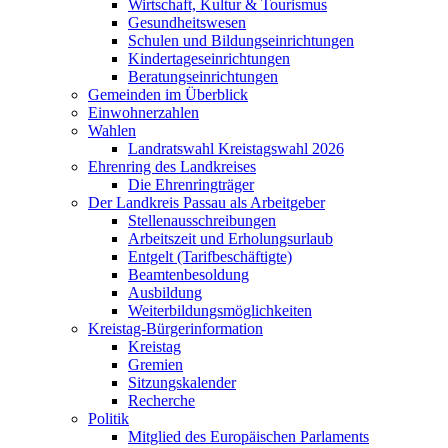
Wirtschaft, Kultur & Tourismus
Gesundheitswesen
Schulen und Bildungseinrichtungen
Kindertageseinrichtungen
Beratungseinrichtungen
Gemeinden im Überblick
Einwohnerzahlen
Wahlen
Landratswahl Kreistagswahl 2026
Ehrenring des Landkreises
Die Ehrenringträger
Der Landkreis Passau als Arbeitgeber
Stellenausschreibungen
Arbeitszeit und Erholungsurlaub
Entgelt (Tarifbeschäftigte)
Beamtenbesoldung
Ausbildung
Weiterbildungsmöglichkeiten
Kreistag-Bürgerinformation
Kreistag
Gremien
Sitzungskalender
Recherche
Politik
Mitglied des Europäischen Parlaments