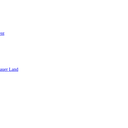
ent
sauer Land