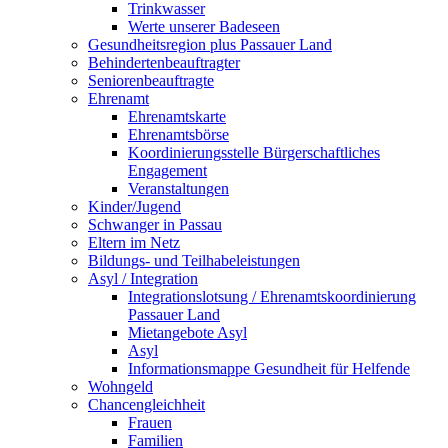
Trinkwasser
Werte unserer Badeseen
Gesundheitsregion plus Passauer Land
Behindertenbeauftragter
Seniorenbeauftragte
Ehrenamt
Ehrenamtskarte
Ehrenamtsbörse
Koordinierungsstelle Bürgerschaftliches
Engagement
Veranstaltungen
Kinder/Jugend
Schwanger in Passau
Eltern im Netz
Bildungs- und Teilhabeleistungen
Asyl / Integration
Integrationslotsung / Ehrenamtskoordinierung
Passauer Land
Mietangebote Asyl
Asyl
Informationsmappe Gesundheit für Helfende
Wohngeld
Chancengleichheit
Frauen
Familien