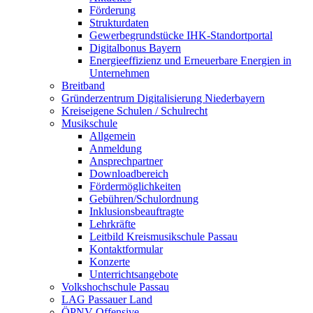
Förderung
Strukturdaten
Gewerbegrundstücke IHK-Standortportal
Digitalbonus Bayern
Energieeffizienz und Erneuerbare Energien in
Unternehmen
Breitband
Gründerzentrum Digitalisierung Niederbayern
Kreiseigene Schulen / Schulrecht
Musikschule
Allgemein
Anmeldung
Ansprechpartner
Downloadbereich
Fördermöglichkeiten
Gebühren/Schulordnung
Inklusionsbeauftragte
Lehrkräfte
Leitbild Kreismusikschule Passau
Kontaktformular
Konzerte
Unterrichtsangebote
Volkshochschule Passau
LAG Passauer Land
ÖPNV-Offensive