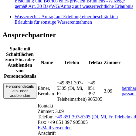
Erstellung und Betrieb eines privaten Brunnens - Anzeige
gemäß Art. 30 BayWG/Antrag auf wasserrechtliche Erlaubnis
Wasserrecht - Antrag auf Erteilung einer beschränkten
Erlaubnis für sonstige Wasserentnahmen
Ansprechpartner
Spalte mit
Schaltflächen
zum Ein- oder
Name
Telefon
Telefax
Zimmer
Ausblenden
von
Personendetails
+49 851 397-
+49
Personendetails
Ebner
,
5305 (Di, Mi,
851
bernha
3.09
ein- oder
Bernhard
Fr
397
passau
ausblenden
Teleheimarbeit)
905305
Kontakt
Zimmer:
3.09
Telefon:
+49 851 397-5305 (Di, Mi, Fr Teleheimarb
Fax:
+49 851 397 905305
E-Mail versenden
Anschrift