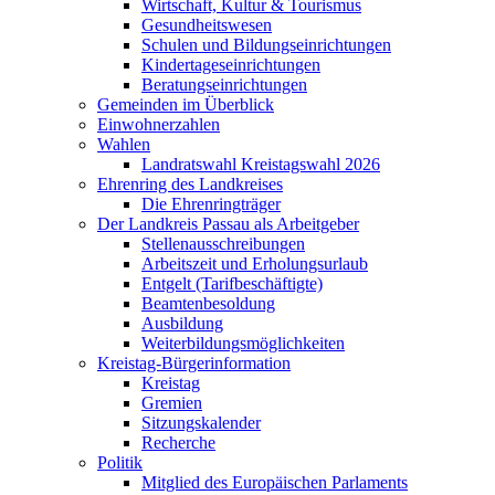
Wirtschaft, Kultur & Tourismus
Gesundheitswesen
Schulen und Bildungseinrichtungen
Kindertageseinrichtungen
Beratungseinrichtungen
Gemeinden im Überblick
Einwohnerzahlen
Wahlen
Landratswahl Kreistagswahl 2026
Ehrenring des Landkreises
Die Ehrenringträger
Der Landkreis Passau als Arbeitgeber
Stellenausschreibungen
Arbeitszeit und Erholungsurlaub
Entgelt (Tarifbeschäftigte)
Beamtenbesoldung
Ausbildung
Weiterbildungsmöglichkeiten
Kreistag-Bürgerinformation
Kreistag
Gremien
Sitzungskalender
Recherche
Politik
Mitglied des Europäischen Parlaments