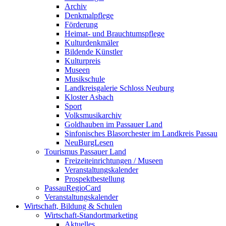
Archiv
Denkmalpflege
Förderung
Heimat- und Brauchtumspflege
Kulturdenkmäler
Bildende Künstler
Kulturpreis
Museen
Musikschule
Landkreisgalerie Schloss Neuburg
Kloster Asbach
Sport
Volksmusikarchiv
Goldhauben im Passauer Land
Sinfonisches Blasorchester im Landkreis Passau
NeuBurgLesen
Tourismus Passauer Land
Freizeiteinrichtungen / Museen
Veranstaltungskalender
Prospektbestellung
PassauRegioCard
Veranstaltungskalender
Wirtschaft, Bildung & Schulen
Wirtschaft-Standortmarketing
Aktuelles