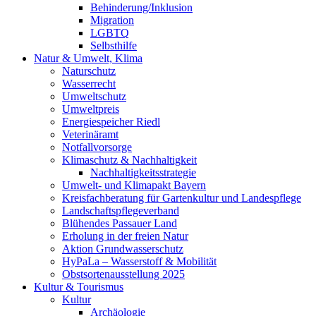
Behinderung/Inklusion
Migration
LGBTQ
Selbsthilfe
Natur & Umwelt, Klima
Naturschutz
Wasserrecht
Umweltschutz
Umweltpreis
Energiespeicher Riedl
Veterinäramt
Notfallvorsorge
Klimaschutz & Nachhaltigkeit
Nachhaltigkeitsstrategie
Umwelt- und Klimapakt Bayern
Kreisfachberatung für Gartenkultur und Landespflege
Landschaftspflegeverband
Blühendes Passauer Land
Erholung in der freien Natur
Aktion Grundwasserschutz
HyPaLa – Wasserstoff & Mobilität
Obstsortenausstellung 2025
Kultur & Tourismus
Kultur
Archäologie