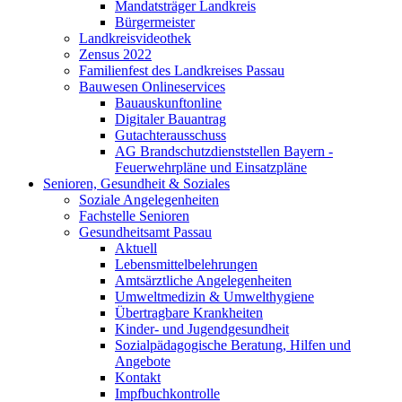
Mandatsträger Landkreis
Bürgermeister
Landkreisvideothek
Zensus 2022
Familienfest des Landkreises Passau
Bauwesen Onlineservices
Bauauskunftonline
Digitaler Bauantrag
Gutachterausschuss
AG Brandschutzdienststellen Bayern -
Feuerwehrpläne und Einsatzpläne
Senioren, Gesundheit & Soziales
Soziale Angelegenheiten
Fachstelle Senioren
Gesundheitsamt Passau
Aktuell
Lebensmittelbelehrungen
Amtsärztliche Angelegenheiten
Umweltmedizin & Umwelthygiene
Übertragbare Krankheiten
Kinder- und Jugendgesundheit
Sozialpädagogische Beratung, Hilfen und
Angebote
Kontakt
Impfbuchkontrolle