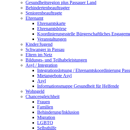
Gesundheitsregion plus Passauer Land
Behindertenbeauftragter
Seniorenbeauftragte
Ehrenamt
Ehrenamtskarte
Ehrenamtsbörse
Koordinierungsstelle Bürgerschaftliches Engagem
Veranstaltungen
Kinder/Jugend
Schwanger in Passau
Eltern im Netz
Bildungs- und Teilhabeleistungen
Asyl / Integration
Integrationslotsung / Ehrenamtskoordinierung Pas
Mietangebote Asyl
Asyl
Informationsmappe Gesundheit für Helfende
Wohngeld
Chancengleichheit
Frauen
Familien
Behinderung/Inklusion
Migration
LGBTQ
Selbsthilfe