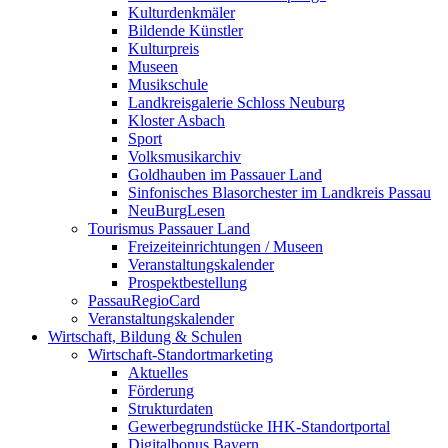
Kulturdenkmäler
Bildende Künstler
Kulturpreis
Museen
Musikschule
Landkreisgalerie Schloss Neuburg
Kloster Asbach
Sport
Volksmusikarchiv
Goldhauben im Passauer Land
Sinfonisches Blasorchester im Landkreis Passau
NeuBurgLesen
Tourismus Passauer Land
Freizeiteinrichtungen / Museen
Veranstaltungskalender
Prospektbestellung
PassauRegioCard
Veranstaltungskalender
Wirtschaft, Bildung & Schulen
Wirtschaft-Standortmarketing
Aktuelles
Förderung
Strukturdaten
Gewerbegrundstücke IHK-Standortportal
Digitalbonus Bayern