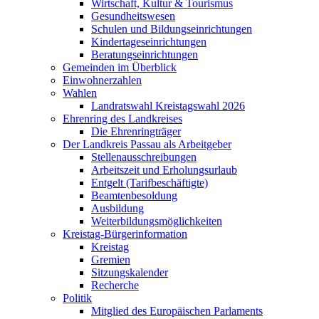
Wirtschaft, Kultur & Tourismus
Gesundheitswesen
Schulen und Bildungseinrichtungen
Kindertageseinrichtungen
Beratungseinrichtungen
Gemeinden im Überblick
Einwohnerzahlen
Wahlen
Landratswahl Kreistagswahl 2026
Ehrenring des Landkreises
Die Ehrenringträger
Der Landkreis Passau als Arbeitgeber
Stellenausschreibungen
Arbeitszeit und Erholungsurlaub
Entgelt (Tarifbeschäftigte)
Beamtenbesoldung
Ausbildung
Weiterbildungsmöglichkeiten
Kreistag-Bürgerinformation
Kreistag
Gremien
Sitzungskalender
Recherche
Politik
Mitglied des Europäischen Parlaments