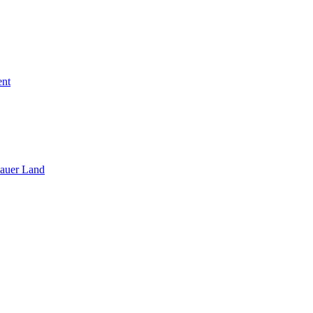
ent
sauer Land