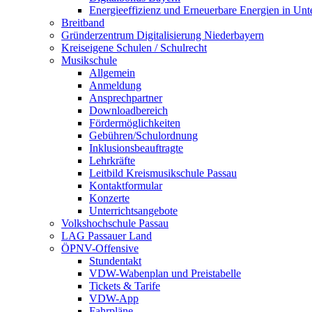
Energieeffizienz und Erneuerbare Energien in Un
Breitband
Gründerzentrum Digitalisierung Niederbayern
Kreiseigene Schulen / Schulrecht
Musikschule
Allgemein
Anmeldung
Ansprechpartner
Downloadbereich
Fördermöglichkeiten
Gebühren/Schulordnung
Inklusionsbeauftragte
Lehrkräfte
Leitbild Kreismusikschule Passau
Kontaktformular
Konzerte
Unterrichtsangebote
Volkshochschule Passau
LAG Passauer Land
ÖPNV-Offensive
Stundentakt
VDW-Wabenplan und Preistabelle
Tickets & Tarife
VDW-App
Fahrpläne