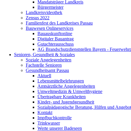
Mandatsträger Landkreis
Bürgermeister
Landkreisvideothek
Zensus 2022
Familienfest des Landkreises Passau
Bauwesen Onlineservices
Bauauskunftonline
Digitaler Bauantrag
Gutachterausschuss
AG Brandschutzdienststellen Bayern - Feuerwehrp
Senioren, Gesundheit & Soziales
Soziale Angelegenheiten
Fachstelle Senioren
Gesundheitsamt Passau
Aktuell
Lebensmittelbelehrungen
Amtsärztliche Angelegenheiten
Umweltmedizin & Umwelthygiene
Übertragbare Krankheiten
Kinder- und Jugendgesundheit
Sozialpädagogische Beratung, Hilfen und Angebo
Kontakt
Impfbuchkontrolle
Trinkwasser
Werte unserer Badeseen