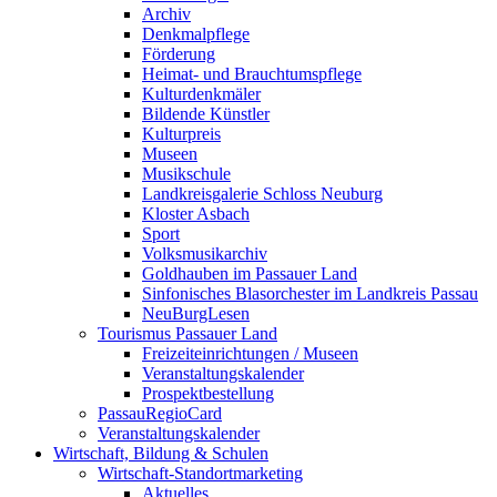
Archiv
Denkmalpflege
Förderung
Heimat- und Brauchtumspflege
Kulturdenkmäler
Bildende Künstler
Kulturpreis
Museen
Musikschule
Landkreisgalerie Schloss Neuburg
Kloster Asbach
Sport
Volksmusikarchiv
Goldhauben im Passauer Land
Sinfonisches Blasorchester im Landkreis Passau
NeuBurgLesen
Tourismus Passauer Land
Freizeiteinrichtungen / Museen
Veranstaltungskalender
Prospektbestellung
PassauRegioCard
Veranstaltungskalender
Wirtschaft, Bildung & Schulen
Wirtschaft-Standortmarketing
Aktuelles