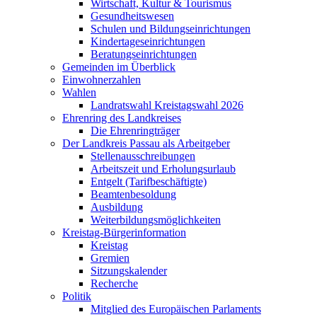
Wirtschaft, Kultur & Tourismus
Gesundheitswesen
Schulen und Bildungseinrichtungen
Kindertageseinrichtungen
Beratungseinrichtungen
Gemeinden im Überblick
Einwohnerzahlen
Wahlen
Landratswahl Kreistagswahl 2026
Ehrenring des Landkreises
Die Ehrenringträger
Der Landkreis Passau als Arbeitgeber
Stellenausschreibungen
Arbeitszeit und Erholungsurlaub
Entgelt (Tarifbeschäftigte)
Beamtenbesoldung
Ausbildung
Weiterbildungsmöglichkeiten
Kreistag-Bürgerinformation
Kreistag
Gremien
Sitzungskalender
Recherche
Politik
Mitglied des Europäischen Parlaments