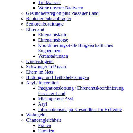
Trinkwasser
Werte unserer Badeseen
Gesundheitsregion plus Passauer Land
Behindertenbeauftragter
Seniorenbeauftragte
Ehrenamt
Ehrenamtskarte
Ehrenamtsbörse
Koordinierungsstelle Bürgerschaftliches
Engagement
Veranstaltungen
Kinder/Jugend
Schwanger in Passau
Eltern im Netz
Bildungs- und Teilhabeleistungen
Asyl / Integration
Integrationslotsung / Ehrenamtskoordinierung
Passauer Land
Mietangebote Asyl
Asyl
Informationsmappe Gesundheit für Helfende
Wohngeld
Chancengleichheit
Frauen
Familien