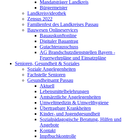
Mandatsträger Landkreis
Bürgermeister
Landkreisvideothek
Zensus 2022
Familienfest des Landkreises Passau
Bauwesen Onlineservices
Bauauskunftonline
Digitaler Bauantrag
Gutachterausschuss
AG Brandschutzdienststellen Bayern -
Feuerwehrpläne und Einsatzpläne
Senioren, Gesundheit & Soziales
Soziale Angelegenheiten
Fachstelle Senioren
Gesundheitsamt Passau
Aktuell
Lebensmittelbelehrungen
Amtsärztliche Angelegenheiten
Umweltmedizin & Umwelthygiene
Übertragbare Krankheiten
Kinder- und Jugendgesundheit
Sozialpädagogische Beratung, Hilfen und
Angebote
Kontakt
Impfbuchkontrolle