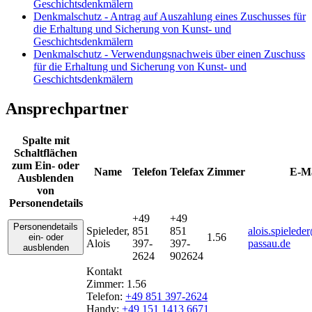
Geschichtsdenkmälern
Denkmalschutz - Antrag auf Auszahlung eines Zuschusses für
die Erhaltung und Sicherung von Kunst- und
Geschichtsdenkmälern
Denkmalschutz - Verwendungsnachweis über einen Zuschuss
für die Erhaltung und Sicherung von Kunst- und
Geschichtsdenkmälern
Ansprechpartner
Spalte mit
Schaltflächen
zum Ein- oder
Name
Telefon
Telefax
Zimmer
E-Ma
Ausblenden
von
Personendetails
+49
+49
Personendetails
Spieleder
,
851
851
alois.spielede
1.56
ein- oder
Alois
397-
397-
passau.de
ausblenden
2624
902624
Kontakt
Zimmer:
1.56
Telefon:
+49 851 397-2624
Handy:
+49 151 1413 6671