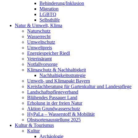
Behinderung/Inklusion
Migration
LGBTQ
Selbsthilfe
Natur & Umwelt, Klima
Naturschutz
Wasserrecht
Umweltschutz
Umweltpreis
Energiespeicher Riedl
Veterinäramt
Notfallvorsorge
Klimaschutz & Nachhaltigkeit
Nachhaltigkeitsstrategie
Umwelt- und Klimapakt Bayern
Kreisfachberatung für Gartenkultur und Landespflege
Landschaftspflegeverband
Blühendes Passauer Land
Erholung in der freien Natur
Aktion Grundwasserschutz
HyPaLa – Wasserstoff & Mobilität
Obstsortenausstellung 2025
Kultur & Tourismus
Kultur
Archäologie