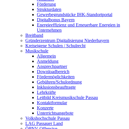
Förderung
Strukturdaten
Gewerbegrundstücke IHK-Standortportal
Digitalbonus Bayern
Energieeffizienz und Erneuerbare Energien in
Unternehmen
Breitband
Gründerzentrum Digitalisierung Niederbayern
Kreiseigene Schulen / Schulrecht
Musikschule
Allgemein
Anmeldung
Ansprechpartner
Downloadbereich
Fördermöglichkeiten
Gebühren/Schulordnung
Inklusionsbeauftragte
Lehrkräfte
Leitbild Kreismusikschule Passau
Kontaktformular
Konzerte
Unterrichtsangebote
Volkshochschule Passau
LAG Passauer Land
ÖPNV-Offensive