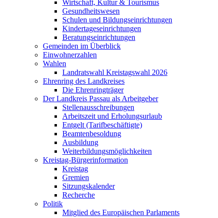
Wirtschaft, Kultur & Tourismus
Gesundheitswesen
Schulen und Bildungseinrichtungen
Kindertageseinrichtungen
Beratungseinrichtungen
Gemeinden im Überblick
Einwohnerzahlen
Wahlen
Landratswahl Kreistagswahl 2026
Ehrenring des Landkreises
Die Ehrenringträger
Der Landkreis Passau als Arbeitgeber
Stellenausschreibungen
Arbeitszeit und Erholungsurlaub
Entgelt (Tarifbeschäftigte)
Beamtenbesoldung
Ausbildung
Weiterbildungsmöglichkeiten
Kreistag-Bürgerinformation
Kreistag
Gremien
Sitzungskalender
Recherche
Politik
Mitglied des Europäischen Parlaments