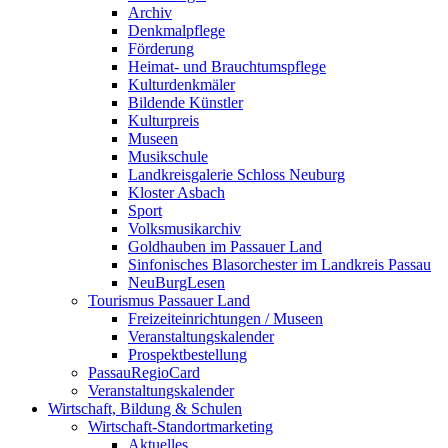
Archiv
Denkmalpflege
Förderung
Heimat- und Brauchtumspflege
Kulturdenkmäler
Bildende Künstler
Kulturpreis
Museen
Musikschule
Landkreisgalerie Schloss Neuburg
Kloster Asbach
Sport
Volksmusikarchiv
Goldhauben im Passauer Land
Sinfonisches Blasorchester im Landkreis Passau
NeuBurgLesen
Tourismus Passauer Land
Freizeiteinrichtungen / Museen
Veranstaltungskalender
Prospektbestellung
PassauRegioCard
Veranstaltungskalender
Wirtschaft, Bildung & Schulen
Wirtschaft-Standortmarketing
Aktuelles