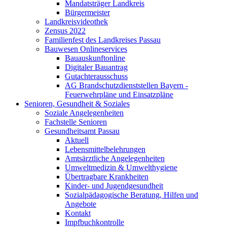
Mandatsträger Landkreis
Bürgermeister
Landkreisvideothek
Zensus 2022
Familienfest des Landkreises Passau
Bauwesen Onlineservices
Bauauskunftonline
Digitaler Bauantrag
Gutachterausschuss
AG Brandschutzdienststellen Bayern -
Feuerwehrpläne und Einsatzpläne
Senioren, Gesundheit & Soziales
Soziale Angelegenheiten
Fachstelle Senioren
Gesundheitsamt Passau
Aktuell
Lebensmittelbelehrungen
Amtsärztliche Angelegenheiten
Umweltmedizin & Umwelthygiene
Übertragbare Krankheiten
Kinder- und Jugendgesundheit
Sozialpädagogische Beratung, Hilfen und
Angebote
Kontakt
Impfbuchkontrolle