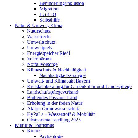
Behinderung/Inklusion
Migration
LGBTQ
Selbsthilfe
Natur & Umwelt, Klima
Naturschutz
Wasserrecht
Umweltschutz
Umweltpreis
Energiespeicher Riedl
Veterinäramt
Notfallvorsorge
Klimaschutz & Nachhaltigkeit
Nachhaltigkeitsstrategie
Umwelt- und Klimapakt Bayern
Kreisfachberatung für Gartenkultur und Landespflege
Landschaftspflegeverband
Blühendes Passauer Land
Erholung in der freien Natur
Aktion Grundwasserschutz
HyPaLa – Wasserstoff & Mobilität
Obstsortenausstellung 2025
Kultur & Tourismus
Kultur
Archäologie