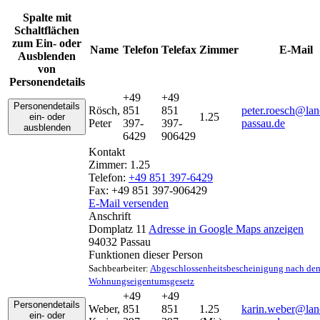
Spalte mit
Schaltflächen
zum Ein- oder
Name
Telefon
Telefax
Zimmer
E-Mail
Ausblenden
von
Personendetails
+49
+49
Personendetails
Rösch
,
851
851
peter.roesch@lan
1.25
ein- oder
Peter
397-
397-
passau.de
ausblenden
6429
906429
Kontakt
Zimmer:
1.25
Telefon:
+49 851 397-6429
Fax:
+49 851 397-906429
E-Mail versenden
Anschrift
Domplatz 11
Adresse in Google Maps anzeigen
94032
Passau
Funktionen dieser Person
Sachbearbeiter:
Abgeschlossenheitsbescheinigung nach de
Wohnungseigentumsgesetz
+49
+49
Personendetails
Weber
,
851
851
1.25
karin.weber@lan
ein- oder