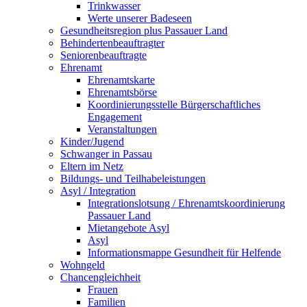
Trinkwasser
Werte unserer Badeseen
Gesundheitsregion plus Passauer Land
Behindertenbeauftragter
Seniorenbeauftragte
Ehrenamt
Ehrenamtskarte
Ehrenamtsbörse
Koordinierungsstelle Bürgerschaftliches
Engagement
Veranstaltungen
Kinder/Jugend
Schwanger in Passau
Eltern im Netz
Bildungs- und Teilhabeleistungen
Asyl / Integration
Integrationslotsung / Ehrenamtskoordinierung
Passauer Land
Mietangebote Asyl
Asyl
Informationsmappe Gesundheit für Helfende
Wohngeld
Chancengleichheit
Frauen
Familien