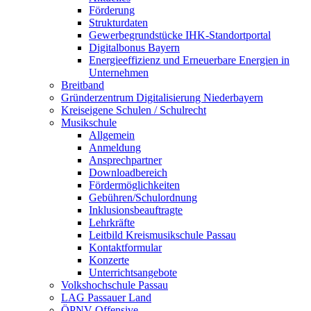
Förderung
Strukturdaten
Gewerbegrundstücke IHK-Standortportal
Digitalbonus Bayern
Energieeffizienz und Erneuerbare Energien in
Unternehmen
Breitband
Gründerzentrum Digitalisierung Niederbayern
Kreiseigene Schulen / Schulrecht
Musikschule
Allgemein
Anmeldung
Ansprechpartner
Downloadbereich
Fördermöglichkeiten
Gebühren/Schulordnung
Inklusionsbeauftragte
Lehrkräfte
Leitbild Kreismusikschule Passau
Kontaktformular
Konzerte
Unterrichtsangebote
Volkshochschule Passau
LAG Passauer Land
ÖPNV-Offensive