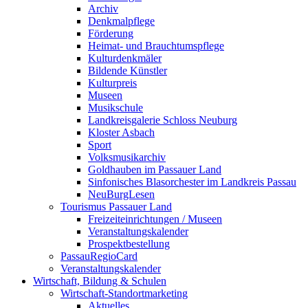
Archiv
Denkmalpflege
Förderung
Heimat- und Brauchtumspflege
Kulturdenkmäler
Bildende Künstler
Kulturpreis
Museen
Musikschule
Landkreisgalerie Schloss Neuburg
Kloster Asbach
Sport
Volksmusikarchiv
Goldhauben im Passauer Land
Sinfonisches Blasorchester im Landkreis Passau
NeuBurgLesen
Tourismus Passauer Land
Freizeiteinrichtungen / Museen
Veranstaltungskalender
Prospektbestellung
PassauRegioCard
Veranstaltungskalender
Wirtschaft, Bildung & Schulen
Wirtschaft-Standortmarketing
Aktuelles