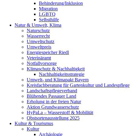
Behinderung/Inklusion
Migration
LGBTQ
Selbsthilfe
Natur & Umwelt, Klima
Naturschutz
Wasserrecht
Umweltschutz
Umweltpreis
Energiespeicher Riedl
Veterinäramt
Notfallvorsorge
Klimaschutz & Nachhaltigkeit
Nachhaltigkeitsstrategie
Umwelt- und Klimapakt Bayern
Kreisfachberatung für Gartenkultur und Landespflege
Landschaftspflegeverband
Blühendes Passauer Land
Erholung in der freien Natur
Aktion Grundwasserschutz
HyPaLa – Wasserstoff & Mobilität
Obstsortenausstellung 2025
Kultur & Tourismus
Kultur
Archäologie