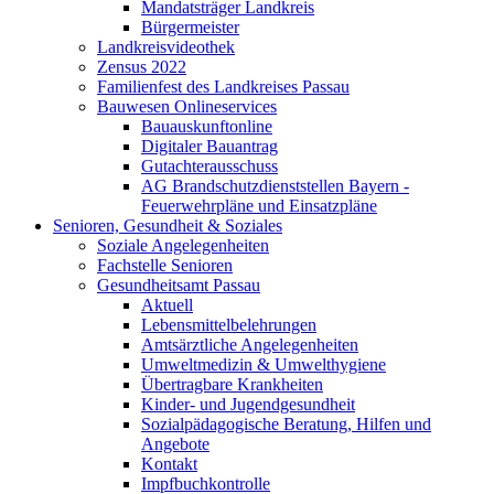
Mandatsträger Landkreis
Bürgermeister
Landkreisvideothek
Zensus 2022
Familienfest des Landkreises Passau
Bauwesen Onlineservices
Bauauskunftonline
Digitaler Bauantrag
Gutachterausschuss
AG Brandschutzdienststellen Bayern -
Feuerwehrpläne und Einsatzpläne
Senioren, Gesundheit & Soziales
Soziale Angelegenheiten
Fachstelle Senioren
Gesundheitsamt Passau
Aktuell
Lebensmittelbelehrungen
Amtsärztliche Angelegenheiten
Umweltmedizin & Umwelthygiene
Übertragbare Krankheiten
Kinder- und Jugendgesundheit
Sozialpädagogische Beratung, Hilfen und
Angebote
Kontakt
Impfbuchkontrolle