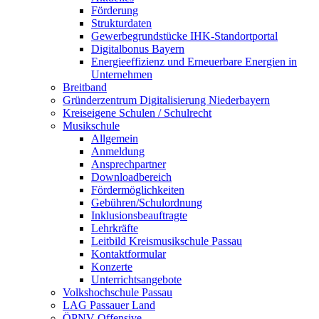
Förderung
Strukturdaten
Gewerbegrundstücke IHK-Standortportal
Digitalbonus Bayern
Energieeffizienz und Erneuerbare Energien in
Unternehmen
Breitband
Gründerzentrum Digitalisierung Niederbayern
Kreiseigene Schulen / Schulrecht
Musikschule
Allgemein
Anmeldung
Ansprechpartner
Downloadbereich
Fördermöglichkeiten
Gebühren/Schulordnung
Inklusionsbeauftragte
Lehrkräfte
Leitbild Kreismusikschule Passau
Kontaktformular
Konzerte
Unterrichtsangebote
Volkshochschule Passau
LAG Passauer Land
ÖPNV-Offensive