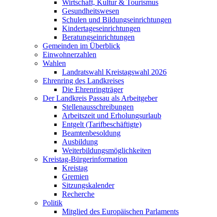
Wirtschaft, Kultur & Tourismus
Gesundheitswesen
Schulen und Bildungseinrichtungen
Kindertageseinrichtungen
Beratungseinrichtungen
Gemeinden im Überblick
Einwohnerzahlen
Wahlen
Landratswahl Kreistagswahl 2026
Ehrenring des Landkreises
Die Ehrenringträger
Der Landkreis Passau als Arbeitgeber
Stellenausschreibungen
Arbeitszeit und Erholungsurlaub
Entgelt (Tarifbeschäftigte)
Beamtenbesoldung
Ausbildung
Weiterbildungsmöglichkeiten
Kreistag-Bürgerinformation
Kreistag
Gremien
Sitzungskalender
Recherche
Politik
Mitglied des Europäischen Parlaments