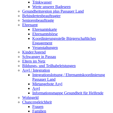
Trinkwasser
Werte unserer Badeseen
Gesundheitsregion plus Passauer Land
Behindertenbeauftragter
Seniorenbeauftragte
Ehrenamt
Ehrenamtskarte
Ehrenamtsbörse
Koordinierungsstelle Bürgerschaftliches
Engagement
Veranstaltungen
Kinder/Jugend
Schwanger in Passau
Eltern im Netz
Bildungs- und Teilhabeleistungen
Asyl / Integration
Integrationslotsung / Ehrenamtskoordinierung
Passauer Land
Mietangebote Asyl
Asyl
Informationsmappe Gesundheit für Helfende
Wohngeld
Chancengleichheit
Frauen
Familien