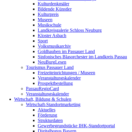
Kulturdenkmäler
Bildende Künstler
Kulturpreis
Museen
Musikschule
Landkreisgalerie Schloss Neuburg
Kloster Asbach
Sport
Volksmusikarchiv
Goldhauben im Passauer Land
Sinfonisches Blasorchester im Landkreis Passau
NeuBurgLesen
Tourismus Passauer Land
Freizeiteinrichtungen / Museen
Veranstaltungskalender
Prospektbestellung
PassauRegioCard
Veranstaltungskalender
Wirtschaft, Bildung & Schulen
Wirtschaft-Standortmarketing
Aktuelles
Förderung
Strukturdaten
Gewerbegrundstücke IHK-Standortportal
Digitalbonus Bayern