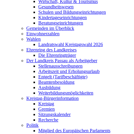
Wirtschaft, Kultur & Tourismus
Gesundheitswesen
Schulen und Bildungseinrichtungen
Kindertageseinrichtungen
Beratungseinrichtungen
Gemeinden im Überblick
Einwohnerzahlen
Wahlen
Landratswahl Kreistagswahl 2026
Ehrenring des Landkreises
Die Ehrenringträger
Der Landkreis Passau als Arbeitgeber
Stellenausschreibungen
Arbeitszeit und Erholungsurlaub
Entgelt (Tarifbeschäftigte)
Beamtenbesoldung
Ausbildung
Weiterbildungsmöglichkeiten
Kreistag-Bürgerinformation
Kreistag
Gremien
Sitzungskalender
Recherche
Politik
Mitglied des Europäischen Parlaments