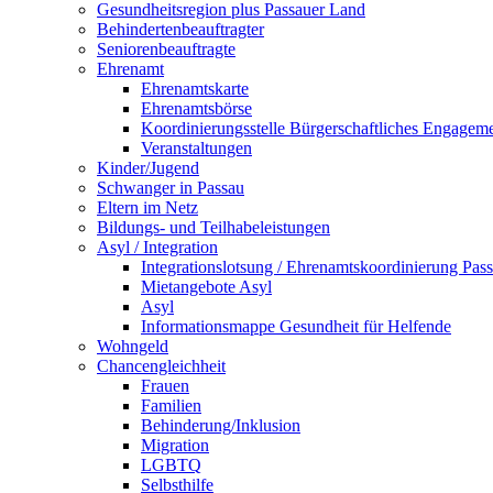
Gesundheitsregion plus Passauer Land
Behindertenbeauftragter
Seniorenbeauftragte
Ehrenamt
Ehrenamtskarte
Ehrenamtsbörse
Koordinierungsstelle Bürgerschaftliches Engagem
Veranstaltungen
Kinder/Jugend
Schwanger in Passau
Eltern im Netz
Bildungs- und Teilhabeleistungen
Asyl / Integration
Integrationslotsung / Ehrenamtskoordinierung Pas
Mietangebote Asyl
Asyl
Informationsmappe Gesundheit für Helfende
Wohngeld
Chancengleichheit
Frauen
Familien
Behinderung/Inklusion
Migration
LGBTQ
Selbsthilfe