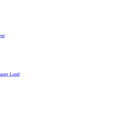
ent
sauer Land