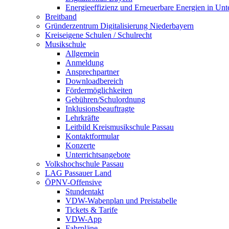
Energieeffizienz und Erneuerbare Energien in Un
Breitband
Gründerzentrum Digitalisierung Niederbayern
Kreiseigene Schulen / Schulrecht
Musikschule
Allgemein
Anmeldung
Ansprechpartner
Downloadbereich
Fördermöglichkeiten
Gebühren/Schulordnung
Inklusionsbeauftragte
Lehrkräfte
Leitbild Kreismusikschule Passau
Kontaktformular
Konzerte
Unterrichtsangebote
Volkshochschule Passau
LAG Passauer Land
ÖPNV-Offensive
Stundentakt
VDW-Wabenplan und Preistabelle
Tickets & Tarife
VDW-App
Fahrpläne