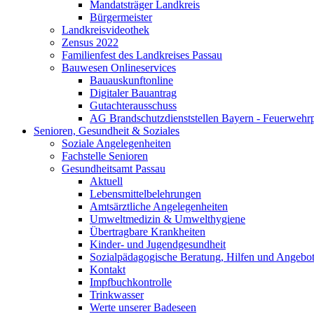
Mandatsträger Landkreis
Bürgermeister
Landkreisvideothek
Zensus 2022
Familienfest des Landkreises Passau
Bauwesen Onlineservices
Bauauskunftonline
Digitaler Bauantrag
Gutachterausschuss
AG Brandschutzdienststellen Bayern - Feuerwehrp
Senioren, Gesundheit & Soziales
Soziale Angelegenheiten
Fachstelle Senioren
Gesundheitsamt Passau
Aktuell
Lebensmittelbelehrungen
Amtsärztliche Angelegenheiten
Umweltmedizin & Umwelthygiene
Übertragbare Krankheiten
Kinder- und Jugendgesundheit
Sozialpädagogische Beratung, Hilfen und Angebo
Kontakt
Impfbuchkontrolle
Trinkwasser
Werte unserer Badeseen