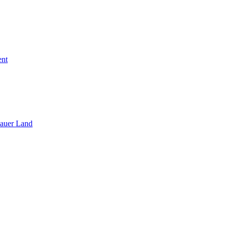
ent
sauer Land