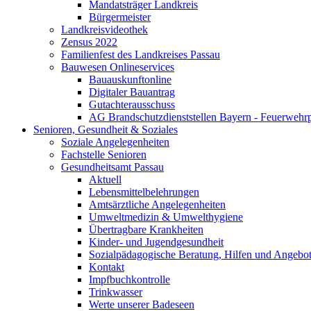
Mandatsträger Landkreis
Bürgermeister
Landkreisvideothek
Zensus 2022
Familienfest des Landkreises Passau
Bauwesen Onlineservices
Bauauskunftonline
Digitaler Bauantrag
Gutachterausschuss
AG Brandschutzdienststellen Bayern - Feuerwehrp
Senioren, Gesundheit & Soziales
Soziale Angelegenheiten
Fachstelle Senioren
Gesundheitsamt Passau
Aktuell
Lebensmittelbelehrungen
Amtsärztliche Angelegenheiten
Umweltmedizin & Umwelthygiene
Übertragbare Krankheiten
Kinder- und Jugendgesundheit
Sozialpädagogische Beratung, Hilfen und Angebo
Kontakt
Impfbuchkontrolle
Trinkwasser
Werte unserer Badeseen