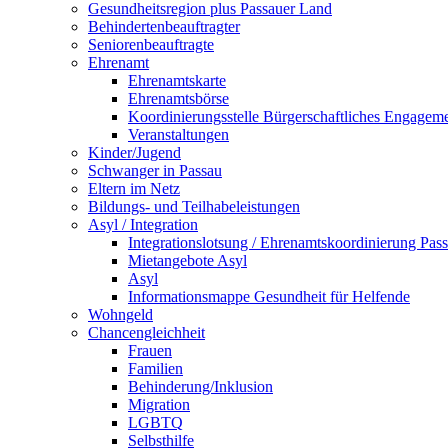
Gesundheitsregion plus Passauer Land
Behindertenbeauftragter
Seniorenbeauftragte
Ehrenamt
Ehrenamtskarte
Ehrenamtsbörse
Koordinierungsstelle Bürgerschaftliches Engagem
Veranstaltungen
Kinder/Jugend
Schwanger in Passau
Eltern im Netz
Bildungs- und Teilhabeleistungen
Asyl / Integration
Integrationslotsung / Ehrenamtskoordinierung Pas
Mietangebote Asyl
Asyl
Informationsmappe Gesundheit für Helfende
Wohngeld
Chancengleichheit
Frauen
Familien
Behinderung/Inklusion
Migration
LGBTQ
Selbsthilfe