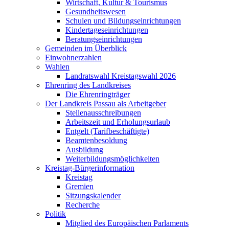
Wirtschaft, Kultur & Tourismus
Gesundheitswesen
Schulen und Bildungseinrichtungen
Kindertageseinrichtungen
Beratungseinrichtungen
Gemeinden im Überblick
Einwohnerzahlen
Wahlen
Landratswahl Kreistagswahl 2026
Ehrenring des Landkreises
Die Ehrenringträger
Der Landkreis Passau als Arbeitgeber
Stellenausschreibungen
Arbeitszeit und Erholungsurlaub
Entgelt (Tarifbeschäftigte)
Beamtenbesoldung
Ausbildung
Weiterbildungsmöglichkeiten
Kreistag-Bürgerinformation
Kreistag
Gremien
Sitzungskalender
Recherche
Politik
Mitglied des Europäischen Parlaments