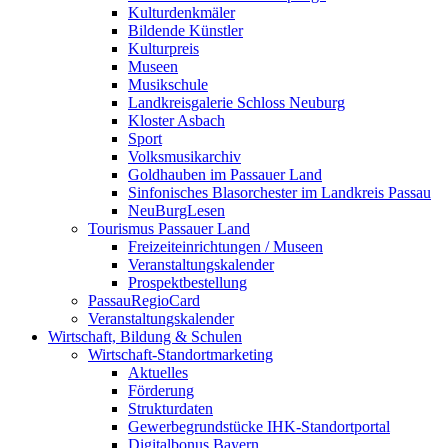
Kulturdenkmäler
Bildende Künstler
Kulturpreis
Museen
Musikschule
Landkreisgalerie Schloss Neuburg
Kloster Asbach
Sport
Volksmusikarchiv
Goldhauben im Passauer Land
Sinfonisches Blasorchester im Landkreis Passau
NeuBurgLesen
Tourismus Passauer Land
Freizeiteinrichtungen / Museen
Veranstaltungskalender
Prospektbestellung
PassauRegioCard
Veranstaltungskalender
Wirtschaft, Bildung & Schulen
Wirtschaft-Standortmarketing
Aktuelles
Förderung
Strukturdaten
Gewerbegrundstücke IHK-Standortportal
Digitalbonus Bayern