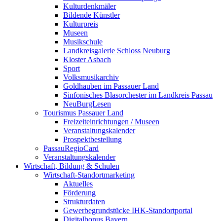
Kulturdenkmäler
Bildende Künstler
Kulturpreis
Museen
Musikschule
Landkreisgalerie Schloss Neuburg
Kloster Asbach
Sport
Volksmusikarchiv
Goldhauben im Passauer Land
Sinfonisches Blasorchester im Landkreis Passau
NeuBurgLesen
Tourismus Passauer Land
Freizeiteinrichtungen / Museen
Veranstaltungskalender
Prospektbestellung
PassauRegioCard
Veranstaltungskalender
Wirtschaft, Bildung & Schulen
Wirtschaft-Standortmarketing
Aktuelles
Förderung
Strukturdaten
Gewerbegrundstücke IHK-Standortportal
Digitalbonus Bayern