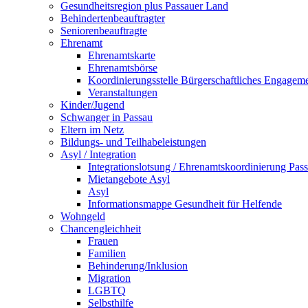
Gesundheitsregion plus Passauer Land
Behindertenbeauftragter
Seniorenbeauftragte
Ehrenamt
Ehrenamtskarte
Ehrenamtsbörse
Koordinierungsstelle Bürgerschaftliches Engagem
Veranstaltungen
Kinder/Jugend
Schwanger in Passau
Eltern im Netz
Bildungs- und Teilhabeleistungen
Asyl / Integration
Integrationslotsung / Ehrenamtskoordinierung Pas
Mietangebote Asyl
Asyl
Informationsmappe Gesundheit für Helfende
Wohngeld
Chancengleichheit
Frauen
Familien
Behinderung/Inklusion
Migration
LGBTQ
Selbsthilfe