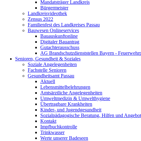
Mandatsträger Landkreis
Bürgermeister
Landkreisvideothek
Zensus 2022
Familienfest des Landkreises Passau
Bauwesen Onlineservices
Bauauskunftonline
Digitaler Bauantrag
Gutachterausschuss
AG Brandschutzdienststellen Bayern - Feuerwehrp
Senioren, Gesundheit & Soziales
Soziale Angelegenheiten
Fachstelle Senioren
Gesundheitsamt Passau
Aktuell
Lebensmittelbelehrungen
Amtsärztliche Angelegenheiten
Umweltmedizin & Umwelthygiene
Übertragbare Krankheiten
Kinder- und Jugendgesundheit
Sozialpädagogische Beratung, Hilfen und Angebo
Kontakt
Impfbuchkontrolle
Trinkwasser
Werte unserer Badeseen