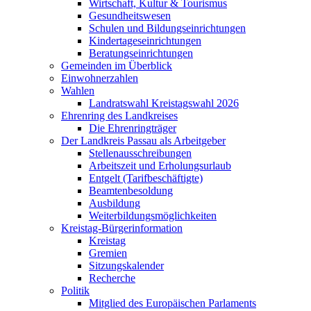
Wirtschaft, Kultur & Tourismus
Gesundheitswesen
Schulen und Bildungseinrichtungen
Kindertageseinrichtungen
Beratungseinrichtungen
Gemeinden im Überblick
Einwohnerzahlen
Wahlen
Landratswahl Kreistagswahl 2026
Ehrenring des Landkreises
Die Ehrenringträger
Der Landkreis Passau als Arbeitgeber
Stellenausschreibungen
Arbeitszeit und Erholungsurlaub
Entgelt (Tarifbeschäftigte)
Beamtenbesoldung
Ausbildung
Weiterbildungsmöglichkeiten
Kreistag-Bürgerinformation
Kreistag
Gremien
Sitzungskalender
Recherche
Politik
Mitglied des Europäischen Parlaments