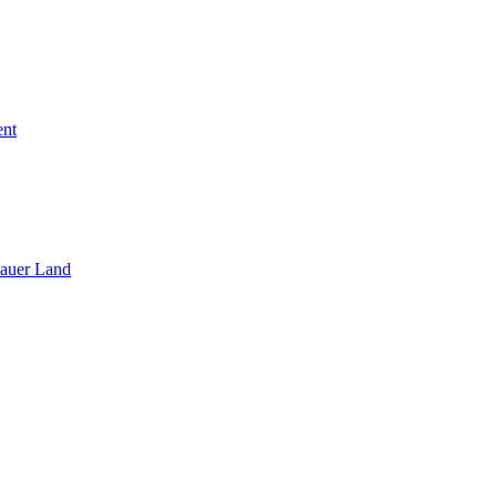
ent
sauer Land