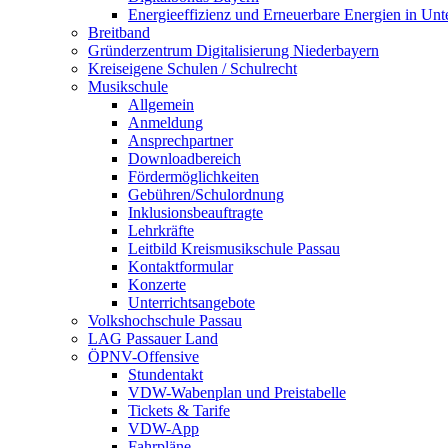
Energieeffizienz und Erneuerbare Energien in Un
Breitband
Gründerzentrum Digitalisierung Niederbayern
Kreiseigene Schulen / Schulrecht
Musikschule
Allgemein
Anmeldung
Ansprechpartner
Downloadbereich
Fördermöglichkeiten
Gebühren/Schulordnung
Inklusionsbeauftragte
Lehrkräfte
Leitbild Kreismusikschule Passau
Kontaktformular
Konzerte
Unterrichtsangebote
Volkshochschule Passau
LAG Passauer Land
ÖPNV-Offensive
Stundentakt
VDW-Wabenplan und Preistabelle
Tickets & Tarife
VDW-App
Fahrpläne