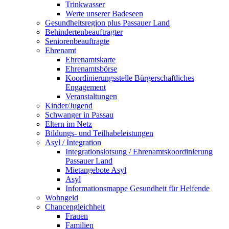
Trinkwasser
Werte unserer Badeseen
Gesundheitsregion plus Passauer Land
Behindertenbeauftragter
Seniorenbeauftragte
Ehrenamt
Ehrenamtskarte
Ehrenamtsbörse
Koordinierungsstelle Bürgerschaftliches
Engagement
Veranstaltungen
Kinder/Jugend
Schwanger in Passau
Eltern im Netz
Bildungs- und Teilhabeleistungen
Asyl / Integration
Integrationslotsung / Ehrenamtskoordinierung
Passauer Land
Mietangebote Asyl
Asyl
Informationsmappe Gesundheit für Helfende
Wohngeld
Chancengleichheit
Frauen
Familien