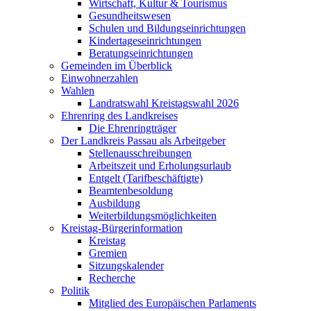
Wirtschaft, Kultur & Tourismus
Gesundheitswesen
Schulen und Bildungseinrichtungen
Kindertageseinrichtungen
Beratungseinrichtungen
Gemeinden im Überblick
Einwohnerzahlen
Wahlen
Landratswahl Kreistagswahl 2026
Ehrenring des Landkreises
Die Ehrenringträger
Der Landkreis Passau als Arbeitgeber
Stellenausschreibungen
Arbeitszeit und Erholungsurlaub
Entgelt (Tarifbeschäftigte)
Beamtenbesoldung
Ausbildung
Weiterbildungsmöglichkeiten
Kreistag-Bürgerinformation
Kreistag
Gremien
Sitzungskalender
Recherche
Politik
Mitglied des Europäischen Parlaments