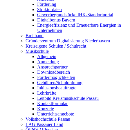
Förderung
Strukturdaten
Gewerbegrundstücke IHK-Standortportal
Digitalbonus Bayern
Energieeffizienz und Erneuerbare Energien in
Unternehmen
Breitband
Gründerzentrum Digitalisierung Niederbayern
Kreiseigene Schulen / Schulrecht
Musikschule
Allgemein
Anmeldung
Ansprechpartner
Downloadbereich
Fördermöglichkeiten
Gebühren/Schulordnung
Inklusionsbeauftragte
Lehrkräfte
Leitbild Kreismusikschule Passau
Kontaktformular
Konzerte
Unterrichtsangebote
Volkshochschule Passau
LAG Passauer Land
ÖPNV-Offensive