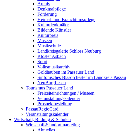
Archiv
Denkmalpflege
Förderung
Heimat- und Brauchtumspflege
Kulturdenkmäler
Bildende Künstler
Kulturpreis
Museen
Musikschule
Landkreisgalerie Schloss Neuburg
Kloster Asbach
Sport
Volksmusikarchiv
Goldhauben im Passauer Land
Sinfonisches Blasorchester im Landkreis Passau
NeuBurgLesen
Tourismus Passauer Land
Freizeiteinrichtungen / Museen
Veranstaltungskalender
Prospektbestellung
PassauRegioCard
Veranstaltungskalender
Wirtschaft, Bildung & Schulen
Wirtschaft-Standortmarketing
Aktuelles