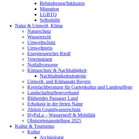
Behinderung/Inklusion
Migration
LGBTQ
Selbsthilfe
Natur & Umwelt, Klima
Naturschutz
Wasserrecht
Umweltschutz
Umweltpreis
Energiespeicher Riedl
Veterinäramt
Notfallvorsorge
Klimaschutz & Nachhaltigkeit
Nachhaltigkeitsstrategie
Umwelt- und Klimapakt Bayern
Kreisfachberatung für Gartenkultur und Landespflege
Landschaftspflegeverband
Blühendes Passauer Land
Erholung in der freien Natur
Aktion Grundwasserschutz
HyPaLa – Wasserstoff & Mobilität
Obstsortenausstellung 2025
Kultur & Tourismus
Kultur
Archäologie