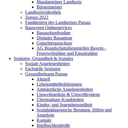
Mandatsträger Landkreis
Bürgermeister
Landkreisvideothek
Zensus 2022
Familienfest des Landkreises Passau
Bauwesen Onlineservices
Bauauskunftonline
Digitaler Bauantrag
Gutachterausschuss
AG Brandschutzdienststellen Bayern -
Feuerwehrpläne und Einsatzpläne
Senioren, Gesundheit & Soziales
Soziale Angelegenheiten
Fachstelle Senioren
Gesundheitsamt Passau
Aktuell
Lebensmittelbelehrungen
Amtsärztliche Angelegenheiten
Umweltmedizin & Umwelthygiene
Übertragbare Krankheiten
Kinder- und Jugendgesundheit
Sozialpädagogische Beratung, Hilfen und
Angebote
Kontakt
Impfbuchkontrolle