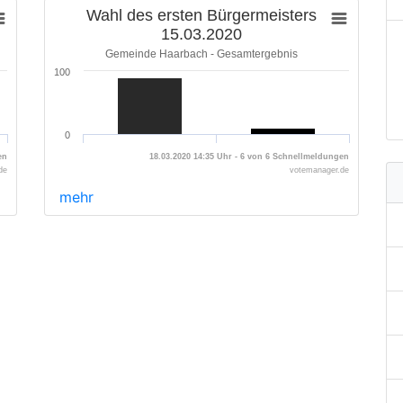
Wahl des ersten Bürgermeisters
15.03.2020
Gemeinde Haarbach - Gesamtergebnis
100
0
en
18.03.2020 14:35 Uhr - 6 von 6 Schnellmeldungen
de
votemanager.de
mehr