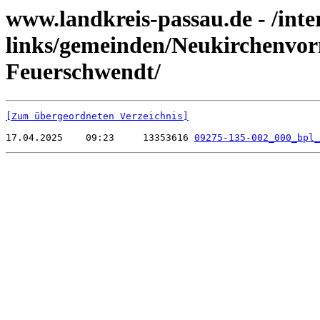
www.landkreis-passau.de - /inte
links/gemeinden/Neukirchenvo
Feuerschwendt/
[Zum übergeordneten Verzeichnis]
17.04.2025    09:23     13353616 
09275-135-002_000_bpl_