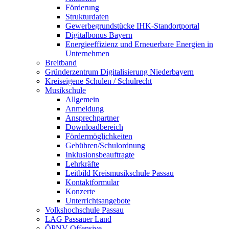
Förderung
Strukturdaten
Gewerbegrundstücke IHK-Standortportal
Digitalbonus Bayern
Energieeffizienz und Erneuerbare Energien in
Unternehmen
Breitband
Gründerzentrum Digitalisierung Niederbayern
Kreiseigene Schulen / Schulrecht
Musikschule
Allgemein
Anmeldung
Ansprechpartner
Downloadbereich
Fördermöglichkeiten
Gebühren/Schulordnung
Inklusionsbeauftragte
Lehrkräfte
Leitbild Kreismusikschule Passau
Kontaktformular
Konzerte
Unterrichtsangebote
Volkshochschule Passau
LAG Passauer Land
ÖPNV-Offensive