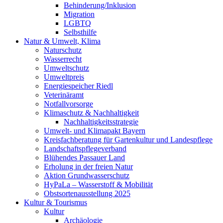
Behinderung/Inklusion
Migration
LGBTQ
Selbsthilfe
Natur & Umwelt, Klima
Naturschutz
Wasserrecht
Umweltschutz
Umweltpreis
Energiespeicher Riedl
Veterinäramt
Notfallvorsorge
Klimaschutz & Nachhaltigkeit
Nachhaltigkeitsstrategie
Umwelt- und Klimapakt Bayern
Kreisfachberatung für Gartenkultur und Landespflege
Landschaftspflegeverband
Blühendes Passauer Land
Erholung in der freien Natur
Aktion Grundwasserschutz
HyPaLa – Wasserstoff & Mobilität
Obstsortenausstellung 2025
Kultur & Tourismus
Kultur
Archäologie