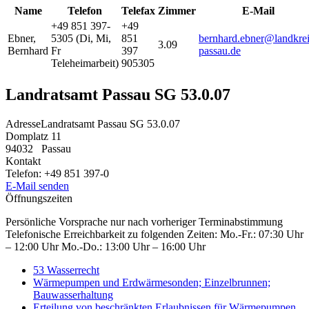
Name
Telefon
Telefax
Zimmer
E-Mail
+49 851 397-
+49
Ebner
,
5305 (Di, Mi,
851
bernhard.ebner@landkrei
3.09
Bernhard
Fr
397
passau.de
Teleheimarbeit)
905305
Landratsamt Passau SG 53.0.07
Adresse
Landratsamt Passau SG 53.0.07
Domplatz 11
94032
Passau
Kontakt
Telefon:
+49 851 397-0
E-Mail senden
Öffnungszeiten
Persönliche Vorsprache nur nach vorheriger Terminabstimmung
Telefonische Erreichbarkeit zu folgenden Zeiten: Mo.-Fr.: 07:30 Uhr
– 12:00 Uhr Mo.-Do.: 13:00 Uhr – 16:00 Uhr
53 Wasserrecht
Wärmepumpen und Erdwärmesonden; Einzelbrunnen;
Bauwasserhaltung
Erteilung von beschränkten Erlaubnissen für Wärmepumpen