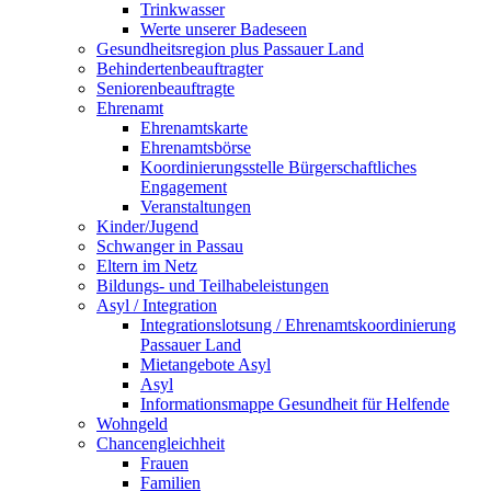
Trinkwasser
Werte unserer Badeseen
Gesundheitsregion plus Passauer Land
Behindertenbeauftragter
Seniorenbeauftragte
Ehrenamt
Ehrenamtskarte
Ehrenamtsbörse
Koordinierungsstelle Bürgerschaftliches
Engagement
Veranstaltungen
Kinder/Jugend
Schwanger in Passau
Eltern im Netz
Bildungs- und Teilhabeleistungen
Asyl / Integration
Integrationslotsung / Ehrenamtskoordinierung
Passauer Land
Mietangebote Asyl
Asyl
Informationsmappe Gesundheit für Helfende
Wohngeld
Chancengleichheit
Frauen
Familien