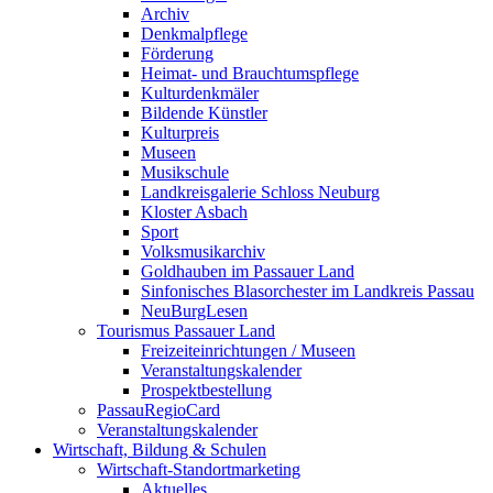
Archiv
Denkmalpflege
Förderung
Heimat- und Brauchtumspflege
Kulturdenkmäler
Bildende Künstler
Kulturpreis
Museen
Musikschule
Landkreisgalerie Schloss Neuburg
Kloster Asbach
Sport
Volksmusikarchiv
Goldhauben im Passauer Land
Sinfonisches Blasorchester im Landkreis Passau
NeuBurgLesen
Tourismus Passauer Land
Freizeiteinrichtungen / Museen
Veranstaltungskalender
Prospektbestellung
PassauRegioCard
Veranstaltungskalender
Wirtschaft, Bildung & Schulen
Wirtschaft-Standortmarketing
Aktuelles