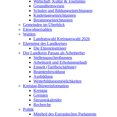
Wirtschaft, Kultur & Tourismus
Gesundheitswesen
Schulen und Bildungseinrichtungen
Kindertageseinrichtungen
Beratungseinrichtungen
Gemeinden im Überblick
Einwohnerzahlen
Wahlen
Landratswahl Kreistagswahl 2026
Ehrenring des Landkreises
Die Ehrenringträger
Der Landkreis Passau als Arbeitgeber
Stellenausschreibungen
Arbeitszeit und Erholungsurlaub
Entgelt (Tarifbeschäftigte)
Beamtenbesoldung
Ausbildung
Weiterbildungsmöglichkeiten
Kreistag-Bürgerinformation
Kreistag
Gremien
Sitzungskalender
Recherche
Politik
Mitglied des Europäischen Parlaments