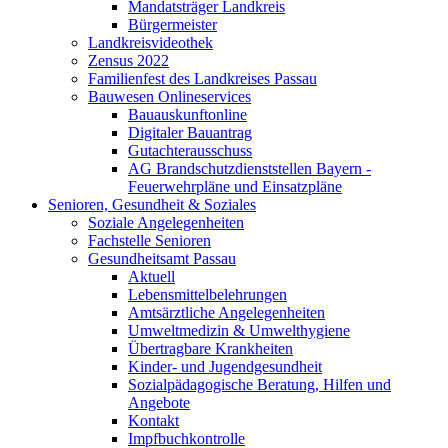
Mandatsträger Landkreis
Bürgermeister
Landkreisvideothek
Zensus 2022
Familienfest des Landkreises Passau
Bauwesen Onlineservices
Bauauskunftonline
Digitaler Bauantrag
Gutachterausschuss
AG Brandschutzdienststellen Bayern -
Feuerwehrpläne und Einsatzpläne
Senioren, Gesundheit & Soziales
Soziale Angelegenheiten
Fachstelle Senioren
Gesundheitsamt Passau
Aktuell
Lebensmittelbelehrungen
Amtsärztliche Angelegenheiten
Umweltmedizin & Umwelthygiene
Übertragbare Krankheiten
Kinder- und Jugendgesundheit
Sozialpädagogische Beratung, Hilfen und
Angebote
Kontakt
Impfbuchkontrolle