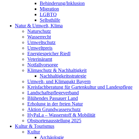
Behinderung/Inklusion
Migration
LGBTQ
Selbsthilfe
Natur & Umwelt, Klima
Naturschutz
Wasserrecht
Umweltschutz
Umweltpreis
Energiespeicher Riedl
Veterinäramt
Notfallvorsorge
Klimaschutz & Nachhaltigkeit
Nachhaltigkeitsstrategie
Umwelt- und Klimapakt Bayern
Kreisfachberatung für Gartenkultur und Landespflege
Landschaftspflegeverband
Blühendes Passauer Land
Erholung in der freien Natur
Aktion Grundwasserschutz
HyPaLa – Wasserstoff & Mobilität
Obstsortenausstellung 2025
Kultur & Tourismus
Kultur
Archäologie