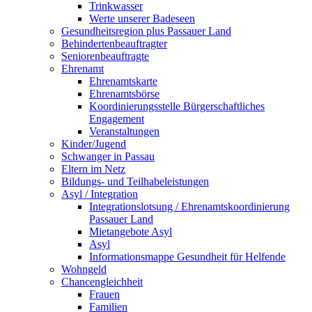
Trinkwasser
Werte unserer Badeseen
Gesundheitsregion plus Passauer Land
Behindertenbeauftragter
Seniorenbeauftragte
Ehrenamt
Ehrenamtskarte
Ehrenamtsbörse
Koordinierungsstelle Bürgerschaftliches
Engagement
Veranstaltungen
Kinder/Jugend
Schwanger in Passau
Eltern im Netz
Bildungs- und Teilhabeleistungen
Asyl / Integration
Integrationslotsung / Ehrenamtskoordinierung
Passauer Land
Mietangebote Asyl
Asyl
Informationsmappe Gesundheit für Helfende
Wohngeld
Chancengleichheit
Frauen
Familien