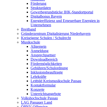
Förderung
Strukturdaten
Gewerbegrundstücke IHK-Standortportal
Digitalbonus Bayern
Energieeffizienz und Erneuerbare Energien in
Unternehmen
Breitband
Gründerzentrum Digitalisierung Niederbayern
Kreiseigene Schulen / Schulrecht
Musikschule
Allgemein
Anmeldung
Ansprechpartner
Downloadbereich
Fördermöglichkeiten
Gebühren/Schulordnung
Inklusionsbeauftragte
Lehrkräfte
Leitbild Kreismusikschule Passau
Kontaktformular
Konzerte
Unterrichtsangebote
Volkshochschule Passau
LAG Passauer Land
ÖPNV-Offensive