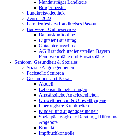
Mandatsträger Landkreis
Bürgermeister
Landkreisvideothek
Zensus 2022
Familienfest des Landkreises Passau
Bauwesen Onlineservices
Bauauskunftonline
Digitaler Bauantrag
Gutachterausschuss
AG Brandschutzdienststellen Bayern -
Feuerwehrpläne und Einsatzpläne
Senioren, Gesundheit & Soziales
Soziale Angelegenheiten
Fachstelle Senioren
Gesundheitsamt Passau
Aktuell
Lebensmittelbelehrungen
Amtsärztliche Angelegenheiten
Umweltmedizin & Umwelthygiene
Übertragbare Krankheiten
Kinder- und Jugendgesundheit
Sozialpädagogische Beratung, Hilfen und
Angebote
Kontakt
Impfbuchkontrolle