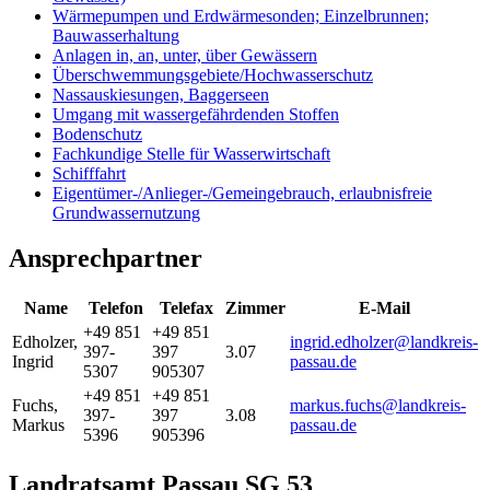
Wärmepumpen und Erdwärmesonden; Einzelbrunnen;
Bauwasserhaltung
Anlagen in, an, unter, über Gewässern
Überschwemmungsgebiete/Hochwasserschutz
Nassauskiesungen, Baggerseen
Umgang mit wassergefährdenden Stoffen
Bodenschutz
Fachkundige Stelle für Wasserwirtschaft
Schifffahrt
Eigentümer-/Anlieger-/Gemeingebrauch, erlaubnisfreie
Grundwassernutzung
Ansprechpartner
Name
Telefon
Telefax
Zimmer
E-Mail
+49 851
+49 851
Edholzer
,
ingrid.edholzer@landkreis-
397-
397
3.07
Ingrid
passau.de
5307
905307
+49 851
+49 851
Fuchs
,
markus.fuchs@landkreis-
397-
397
3.08
Markus
passau.de
5396
905396
Landratsamt Passau SG 53