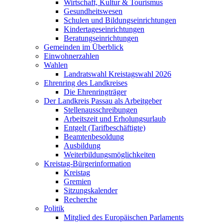
Wirtschaft, Kultur & Tourismus
Gesundheitswesen
Schulen und Bildungseinrichtungen
Kindertageseinrichtungen
Beratungseinrichtungen
Gemeinden im Überblick
Einwohnerzahlen
Wahlen
Landratswahl Kreistagswahl 2026
Ehrenring des Landkreises
Die Ehrenringträger
Der Landkreis Passau als Arbeitgeber
Stellenausschreibungen
Arbeitszeit und Erholungsurlaub
Entgelt (Tarifbeschäftigte)
Beamtenbesoldung
Ausbildung
Weiterbildungsmöglichkeiten
Kreistag-Bürgerinformation
Kreistag
Gremien
Sitzungskalender
Recherche
Politik
Mitglied des Europäischen Parlaments