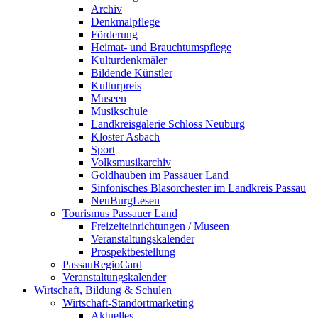
Archiv
Denkmalpflege
Förderung
Heimat- und Brauchtumspflege
Kulturdenkmäler
Bildende Künstler
Kulturpreis
Museen
Musikschule
Landkreisgalerie Schloss Neuburg
Kloster Asbach
Sport
Volksmusikarchiv
Goldhauben im Passauer Land
Sinfonisches Blasorchester im Landkreis Passau
NeuBurgLesen
Tourismus Passauer Land
Freizeiteinrichtungen / Museen
Veranstaltungskalender
Prospektbestellung
PassauRegioCard
Veranstaltungskalender
Wirtschaft, Bildung & Schulen
Wirtschaft-Standortmarketing
Aktuelles