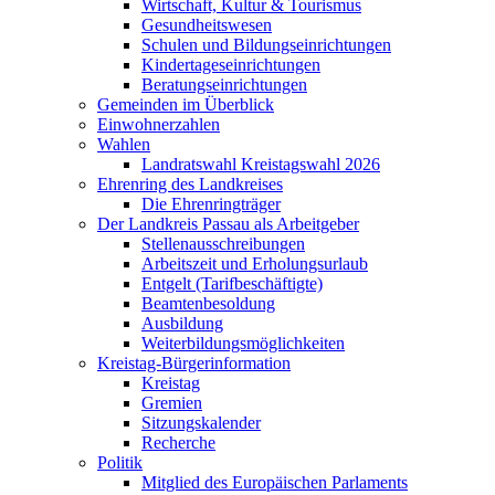
Wirtschaft, Kultur & Tourismus
Gesundheitswesen
Schulen und Bildungseinrichtungen
Kindertageseinrichtungen
Beratungseinrichtungen
Gemeinden im Überblick
Einwohnerzahlen
Wahlen
Landratswahl Kreistagswahl 2026
Ehrenring des Landkreises
Die Ehrenringträger
Der Landkreis Passau als Arbeitgeber
Stellenausschreibungen
Arbeitszeit und Erholungsurlaub
Entgelt (Tarifbeschäftigte)
Beamtenbesoldung
Ausbildung
Weiterbildungsmöglichkeiten
Kreistag-Bürgerinformation
Kreistag
Gremien
Sitzungskalender
Recherche
Politik
Mitglied des Europäischen Parlaments