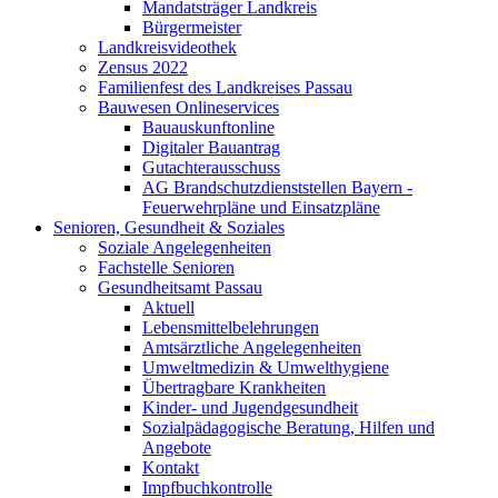
Mandatsträger Landkreis
Bürgermeister
Landkreisvideothek
Zensus 2022
Familienfest des Landkreises Passau
Bauwesen Onlineservices
Bauauskunftonline
Digitaler Bauantrag
Gutachterausschuss
AG Brandschutzdienststellen Bayern -
Feuerwehrpläne und Einsatzpläne
Senioren, Gesundheit & Soziales
Soziale Angelegenheiten
Fachstelle Senioren
Gesundheitsamt Passau
Aktuell
Lebensmittelbelehrungen
Amtsärztliche Angelegenheiten
Umweltmedizin & Umwelthygiene
Übertragbare Krankheiten
Kinder- und Jugendgesundheit
Sozialpädagogische Beratung, Hilfen und
Angebote
Kontakt
Impfbuchkontrolle