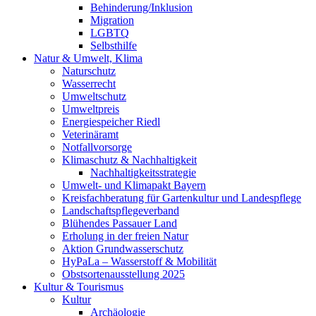
Behinderung/Inklusion
Migration
LGBTQ
Selbsthilfe
Natur & Umwelt, Klima
Naturschutz
Wasserrecht
Umweltschutz
Umweltpreis
Energiespeicher Riedl
Veterinäramt
Notfallvorsorge
Klimaschutz & Nachhaltigkeit
Nachhaltigkeitsstrategie
Umwelt- und Klimapakt Bayern
Kreisfachberatung für Gartenkultur und Landespflege
Landschaftspflegeverband
Blühendes Passauer Land
Erholung in der freien Natur
Aktion Grundwasserschutz
HyPaLa – Wasserstoff & Mobilität
Obstsortenausstellung 2025
Kultur & Tourismus
Kultur
Archäologie