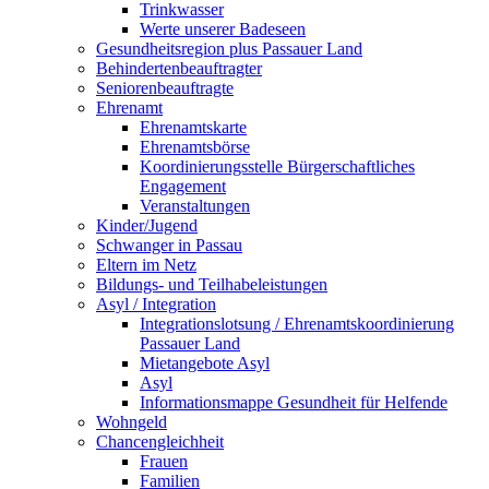
Trinkwasser
Werte unserer Badeseen
Gesundheitsregion plus Passauer Land
Behindertenbeauftragter
Seniorenbeauftragte
Ehrenamt
Ehrenamtskarte
Ehrenamtsbörse
Koordinierungsstelle Bürgerschaftliches
Engagement
Veranstaltungen
Kinder/Jugend
Schwanger in Passau
Eltern im Netz
Bildungs- und Teilhabeleistungen
Asyl / Integration
Integrationslotsung / Ehrenamtskoordinierung
Passauer Land
Mietangebote Asyl
Asyl
Informationsmappe Gesundheit für Helfende
Wohngeld
Chancengleichheit
Frauen
Familien