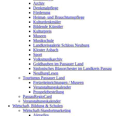
Archiv
Denkmalpflege
Förderung
Heimat- und Brauchtumspflege
Kulturdenkmäler
Bildende Künstler
Kulturpreis
Museen
Musikschule
Landkreisgalerie Schloss Neuburg
Kloster Asbach
Sport
Volksmusikarchiv
Goldhauben im Passauer Land
Sinfonisches Blasorchester im Landkreis Passau
NeuBurgLesen
Tourismus Passauer Land
Freizeiteinrichtungen / Museen
Veranstaltungskalender
Prospektbestellung
PassauRegioCard
Veranstaltungskalender
Wirtschaft, Bildung & Schulen
Wirtschaft-Standortmarketing
Aktuelles