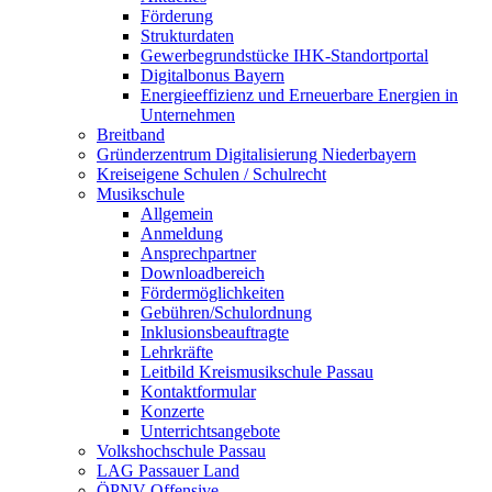
Förderung
Strukturdaten
Gewerbegrundstücke IHK-Standortportal
Digitalbonus Bayern
Energieeffizienz und Erneuerbare Energien in
Unternehmen
Breitband
Gründerzentrum Digitalisierung Niederbayern
Kreiseigene Schulen / Schulrecht
Musikschule
Allgemein
Anmeldung
Ansprechpartner
Downloadbereich
Fördermöglichkeiten
Gebühren/Schulordnung
Inklusionsbeauftragte
Lehrkräfte
Leitbild Kreismusikschule Passau
Kontaktformular
Konzerte
Unterrichtsangebote
Volkshochschule Passau
LAG Passauer Land
ÖPNV-Offensive