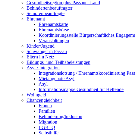
Gesundheitsregion plus Passauer Land
Behindertenbeauftragter
Seniorenbeauftragte
Ehrenamt
Ehrenamtskarte
Ehrenamtsbörse
Koordinierungsstelle Bürgerschaftliches Engagem
Veranstaltungen
Kinder/Jugend
Schwanger in Passau
Eltern im Netz
Bildungs- und Teilhabeleistungen
Asyl / Integration
Integrationslotsung / Ehrenamtskoordinierung Pas
Mietangebote Asyl
Asyl
Informationsmappe Gesundheit für Helfende
Wohngeld
Chancengleichheit
Frauen
Familien
Behinderung/Inklusion
Migration
LGBTQ
Selbsthilfe