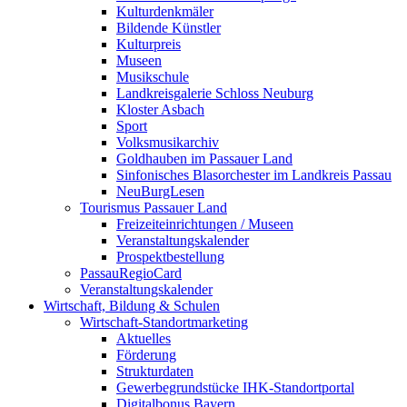
Kulturdenkmäler
Bildende Künstler
Kulturpreis
Museen
Musikschule
Landkreisgalerie Schloss Neuburg
Kloster Asbach
Sport
Volksmusikarchiv
Goldhauben im Passauer Land
Sinfonisches Blasorchester im Landkreis Passau
NeuBurgLesen
Tourismus Passauer Land
Freizeiteinrichtungen / Museen
Veranstaltungskalender
Prospektbestellung
PassauRegioCard
Veranstaltungskalender
Wirtschaft, Bildung & Schulen
Wirtschaft-Standortmarketing
Aktuelles
Förderung
Strukturdaten
Gewerbegrundstücke IHK-Standortportal
Digitalbonus Bayern