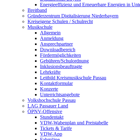
Energieeffizienz und Erneuerbare Energien in Un
Breitband
Gründerzentrum Digitalisierung Niederbayern
Kreiseigene Schulen / Schulrecht
Musikschule
Allgemein
Anmeldung
Ansprechpartner
Downloadbereich
Fördermöglichkeiten
Gebühren/Schulordnung
Inklusionsbeauftragte
Lehrkräfte
Leitbild Kreismusikschule Passau
Kontaktformular
Konzerte
Unterrichtsangebote
Volkshochschule Passau
LAG Passauer Land
ÖPNV-Offensive
Stundentakt
VDW-Wabenplan und Preistabelle
Tickets & Tarife
VDW-App
Fahrpläne