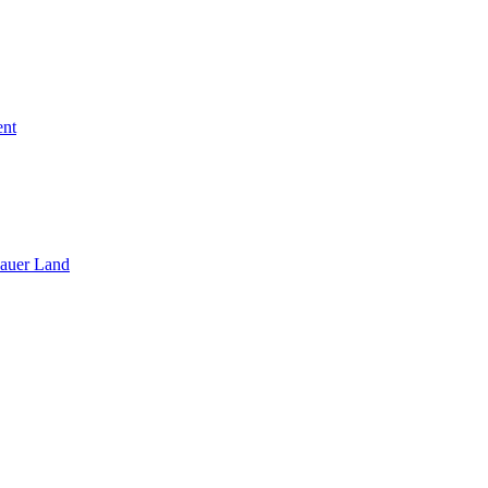
ent
sauer Land