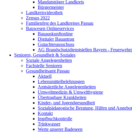
Mandatsträger Landkreis
Bürgermeister
Landkreisvideothek
Zensus 2022
Familienfest des Landkreises Passau
Bauwesen Onlineservices
Bauauskunftonline
Digitaler Bauantrag
Gutachterausschuss
AG Brandschutzdienststellen Bayern - Feuerwehrp
Senioren, Gesundheit & Soziales
Soziale Angelegenheiten
Fachstelle Senioren
Gesundheitsamt Passau
Aktuell
Lebensmittelbelehrungen
Amtsärztliche Angelegenheiten
Umweltmedizin & Umwelthygiene
Übertragbare Krankheiten
Kinder- und Jugendgesundheit
Sozialpädagogische Beratung, Hilfen und Angebo
Kontakt
Impfbuchkontrolle
Trinkwasser
Werte unserer Badeseen