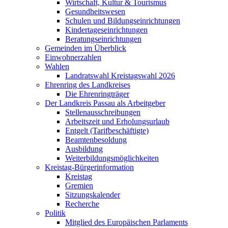
Wirtschaft, Kultur & Tourismus
Gesundheitswesen
Schulen und Bildungseinrichtungen
Kindertageseinrichtungen
Beratungseinrichtungen
Gemeinden im Überblick
Einwohnerzahlen
Wahlen
Landratswahl Kreistagswahl 2026
Ehrenring des Landkreises
Die Ehrenringträger
Der Landkreis Passau als Arbeitgeber
Stellenausschreibungen
Arbeitszeit und Erholungsurlaub
Entgelt (Tarifbeschäftigte)
Beamtenbesoldung
Ausbildung
Weiterbildungsmöglichkeiten
Kreistag-Bürgerinformation
Kreistag
Gremien
Sitzungskalender
Recherche
Politik
Mitglied des Europäischen Parlaments