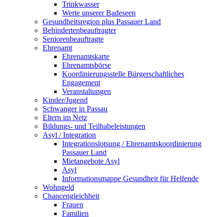
Trinkwasser
Werte unserer Badeseen
Gesundheitsregion plus Passauer Land
Behindertenbeauftragter
Seniorenbeauftragte
Ehrenamt
Ehrenamtskarte
Ehrenamtsbörse
Koordinierungsstelle Bürgerschaftliches
Engagement
Veranstaltungen
Kinder/Jugend
Schwanger in Passau
Eltern im Netz
Bildungs- und Teilhabeleistungen
Asyl / Integration
Integrationslotsung / Ehrenamtskoordinierung
Passauer Land
Mietangebote Asyl
Asyl
Informationsmappe Gesundheit für Helfende
Wohngeld
Chancengleichheit
Frauen
Familien