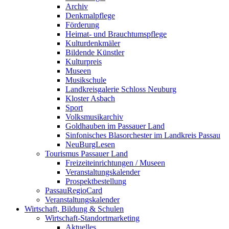
Archiv
Denkmalpflege
Förderung
Heimat- und Brauchtumspflege
Kulturdenkmäler
Bildende Künstler
Kulturpreis
Museen
Musikschule
Landkreisgalerie Schloss Neuburg
Kloster Asbach
Sport
Volksmusikarchiv
Goldhauben im Passauer Land
Sinfonisches Blasorchester im Landkreis Passau
NeuBurgLesen
Tourismus Passauer Land
Freizeiteinrichtungen / Museen
Veranstaltungskalender
Prospektbestellung
PassauRegioCard
Veranstaltungskalender
Wirtschaft, Bildung & Schulen
Wirtschaft-Standortmarketing
Aktuelles