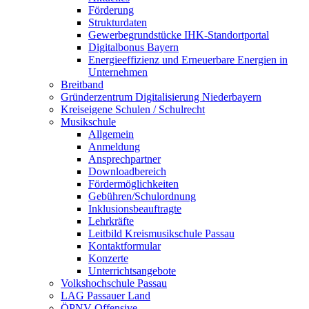
Förderung
Strukturdaten
Gewerbegrundstücke IHK-Standortportal
Digitalbonus Bayern
Energieeffizienz und Erneuerbare Energien in
Unternehmen
Breitband
Gründerzentrum Digitalisierung Niederbayern
Kreiseigene Schulen / Schulrecht
Musikschule
Allgemein
Anmeldung
Ansprechpartner
Downloadbereich
Fördermöglichkeiten
Gebühren/Schulordnung
Inklusionsbeauftragte
Lehrkräfte
Leitbild Kreismusikschule Passau
Kontaktformular
Konzerte
Unterrichtsangebote
Volkshochschule Passau
LAG Passauer Land
ÖPNV-Offensive