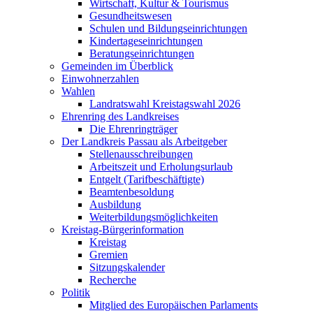
Wirtschaft, Kultur & Tourismus
Gesundheitswesen
Schulen und Bildungseinrichtungen
Kindertageseinrichtungen
Beratungseinrichtungen
Gemeinden im Überblick
Einwohnerzahlen
Wahlen
Landratswahl Kreistagswahl 2026
Ehrenring des Landkreises
Die Ehrenringträger
Der Landkreis Passau als Arbeitgeber
Stellenausschreibungen
Arbeitszeit und Erholungsurlaub
Entgelt (Tarifbeschäftigte)
Beamtenbesoldung
Ausbildung
Weiterbildungsmöglichkeiten
Kreistag-Bürgerinformation
Kreistag
Gremien
Sitzungskalender
Recherche
Politik
Mitglied des Europäischen Parlaments