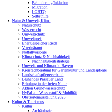
Behinderung/Inklusion
Migration
LGBTQ
Selbsthilfe
Natur & Umwelt, Klima
Naturschutz
Wasserrecht
Umweltschutz
Umweltpreis
Energiespeicher Riedl
Veterinäramt
Notfallvorsorge
Klimaschutz & Nachhaltigkeit
Nachhaltigkeitsstrategie
Umwelt- und Klimapakt Bayern
Kreisfachberatung für Gartenkultur und Landespflege
Landschaftspflegeverband
Blühendes Passauer Land
Erholung in der freien Natur
Aktion Grundwasserschutz
HyPaLa – Wasserstoff & Mobilität
Obstsortenausstellung 2025
Kultur & Tourismus
Kultur
Archäologie