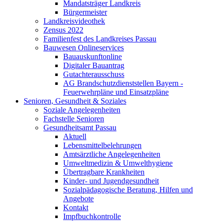
Mandatsträger Landkreis
Bürgermeister
Landkreisvideothek
Zensus 2022
Familienfest des Landkreises Passau
Bauwesen Onlineservices
Bauauskunftonline
Digitaler Bauantrag
Gutachterausschuss
AG Brandschutzdienststellen Bayern -
Feuerwehrpläne und Einsatzpläne
Senioren, Gesundheit & Soziales
Soziale Angelegenheiten
Fachstelle Senioren
Gesundheitsamt Passau
Aktuell
Lebensmittelbelehrungen
Amtsärztliche Angelegenheiten
Umweltmedizin & Umwelthygiene
Übertragbare Krankheiten
Kinder- und Jugendgesundheit
Sozialpädagogische Beratung, Hilfen und
Angebote
Kontakt
Impfbuchkontrolle