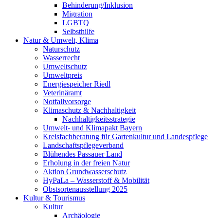
Behinderung/Inklusion
Migration
LGBTQ
Selbsthilfe
Natur & Umwelt, Klima
Naturschutz
Wasserrecht
Umweltschutz
Umweltpreis
Energiespeicher Riedl
Veterinäramt
Notfallvorsorge
Klimaschutz & Nachhaltigkeit
Nachhaltigkeitsstrategie
Umwelt- und Klimapakt Bayern
Kreisfachberatung für Gartenkultur und Landespflege
Landschaftspflegeverband
Blühendes Passauer Land
Erholung in der freien Natur
Aktion Grundwasserschutz
HyPaLa – Wasserstoff & Mobilität
Obstsortenausstellung 2025
Kultur & Tourismus
Kultur
Archäologie