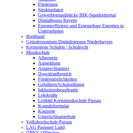
Förderung
Strukturdaten
Gewerbegrundstücke IHK-Standortportal
Digitalbonus Bayern
Energieeffizienz und Erneuerbare Energien in
Unternehmen
Breitband
Gründerzentrum Digitalisierung Niederbayern
Kreiseigene Schulen / Schulrecht
Musikschule
Allgemein
Anmeldung
Ansprechpartner
Downloadbereich
Fördermöglichkeiten
Gebühren/Schulordnung
Inklusionsbeauftragte
Lehrkräfte
Leitbild Kreismusikschule Passau
Kontaktformular
Konzerte
Unterrichtsangebote
Volkshochschule Passau
LAG Passauer Land
ÖPNV-Offensive