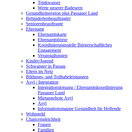
Trinkwasser
Werte unserer Badeseen
Gesundheitsregion plus Passauer Land
Behindertenbeauftragter
Seniorenbeauftragte
Ehrenamt
Ehrenamtskarte
Ehrenamtsbörse
Koordinierungsstelle Bürgerschaftliches
Engagement
Veranstaltungen
Kinder/Jugend
Schwanger in Passau
Eltern im Netz
Bildungs- und Teilhabeleistungen
Asyl / Integration
Integrationslotsung / Ehrenamtskoordinierung
Passauer Land
Mietangebote Asyl
Asyl
Informationsmappe Gesundheit für Helfende
Wohngeld
Chancengleichheit
Frauen
Familien