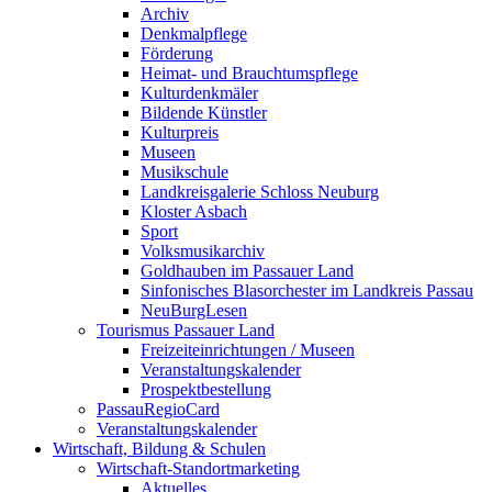
Archiv
Denkmalpflege
Förderung
Heimat- und Brauchtumspflege
Kulturdenkmäler
Bildende Künstler
Kulturpreis
Museen
Musikschule
Landkreisgalerie Schloss Neuburg
Kloster Asbach
Sport
Volksmusikarchiv
Goldhauben im Passauer Land
Sinfonisches Blasorchester im Landkreis Passau
NeuBurgLesen
Tourismus Passauer Land
Freizeiteinrichtungen / Museen
Veranstaltungskalender
Prospektbestellung
PassauRegioCard
Veranstaltungskalender
Wirtschaft, Bildung & Schulen
Wirtschaft-Standortmarketing
Aktuelles