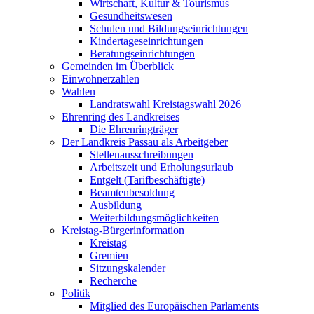
Wirtschaft, Kultur & Tourismus
Gesundheitswesen
Schulen und Bildungseinrichtungen
Kindertageseinrichtungen
Beratungseinrichtungen
Gemeinden im Überblick
Einwohnerzahlen
Wahlen
Landratswahl Kreistagswahl 2026
Ehrenring des Landkreises
Die Ehrenringträger
Der Landkreis Passau als Arbeitgeber
Stellenausschreibungen
Arbeitszeit und Erholungsurlaub
Entgelt (Tarifbeschäftigte)
Beamtenbesoldung
Ausbildung
Weiterbildungsmöglichkeiten
Kreistag-Bürgerinformation
Kreistag
Gremien
Sitzungskalender
Recherche
Politik
Mitglied des Europäischen Parlaments