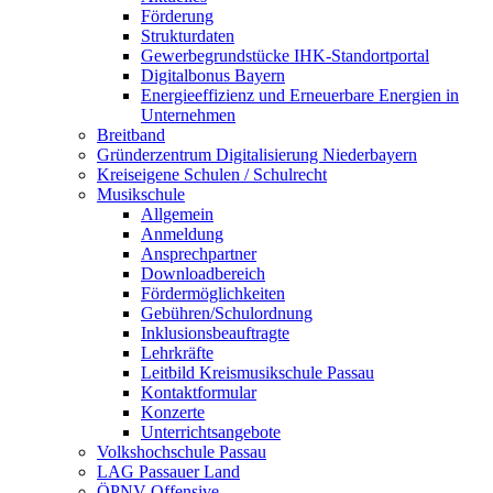
Förderung
Strukturdaten
Gewerbegrundstücke IHK-Standortportal
Digitalbonus Bayern
Energieeffizienz und Erneuerbare Energien in
Unternehmen
Breitband
Gründerzentrum Digitalisierung Niederbayern
Kreiseigene Schulen / Schulrecht
Musikschule
Allgemein
Anmeldung
Ansprechpartner
Downloadbereich
Fördermöglichkeiten
Gebühren/Schulordnung
Inklusionsbeauftragte
Lehrkräfte
Leitbild Kreismusikschule Passau
Kontaktformular
Konzerte
Unterrichtsangebote
Volkshochschule Passau
LAG Passauer Land
ÖPNV-Offensive