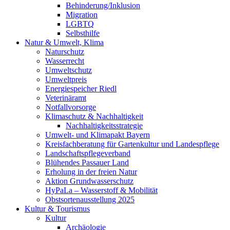
Behinderung/Inklusion
Migration
LGBTQ
Selbsthilfe
Natur & Umwelt, Klima
Naturschutz
Wasserrecht
Umweltschutz
Umweltpreis
Energiespeicher Riedl
Veterinäramt
Notfallvorsorge
Klimaschutz & Nachhaltigkeit
Nachhaltigkeitsstrategie
Umwelt- und Klimapakt Bayern
Kreisfachberatung für Gartenkultur und Landespflege
Landschaftspflegeverband
Blühendes Passauer Land
Erholung in der freien Natur
Aktion Grundwasserschutz
HyPaLa – Wasserstoff & Mobilität
Obstsortenausstellung 2025
Kultur & Tourismus
Kultur
Archäologie