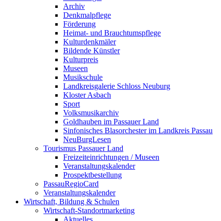
Archiv
Denkmalpflege
Förderung
Heimat- und Brauchtumspflege
Kulturdenkmäler
Bildende Künstler
Kulturpreis
Museen
Musikschule
Landkreisgalerie Schloss Neuburg
Kloster Asbach
Sport
Volksmusikarchiv
Goldhauben im Passauer Land
Sinfonisches Blasorchester im Landkreis Passau
NeuBurgLesen
Tourismus Passauer Land
Freizeiteinrichtungen / Museen
Veranstaltungskalender
Prospektbestellung
PassauRegioCard
Veranstaltungskalender
Wirtschaft, Bildung & Schulen
Wirtschaft-Standortmarketing
Aktuelles