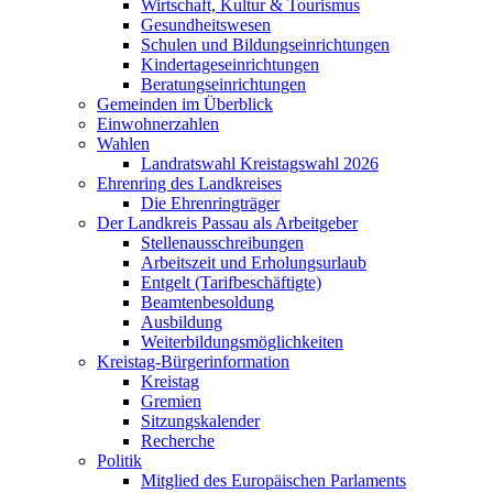
Wirtschaft, Kultur & Tourismus
Gesundheitswesen
Schulen und Bildungseinrichtungen
Kindertageseinrichtungen
Beratungseinrichtungen
Gemeinden im Überblick
Einwohnerzahlen
Wahlen
Landratswahl Kreistagswahl 2026
Ehrenring des Landkreises
Die Ehrenringträger
Der Landkreis Passau als Arbeitgeber
Stellenausschreibungen
Arbeitszeit und Erholungsurlaub
Entgelt (Tarifbeschäftigte)
Beamtenbesoldung
Ausbildung
Weiterbildungsmöglichkeiten
Kreistag-Bürgerinformation
Kreistag
Gremien
Sitzungskalender
Recherche
Politik
Mitglied des Europäischen Parlaments