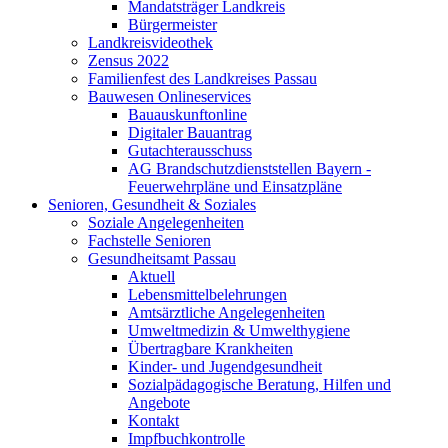
Mandatsträger Landkreis
Bürgermeister
Landkreisvideothek
Zensus 2022
Familienfest des Landkreises Passau
Bauwesen Onlineservices
Bauauskunftonline
Digitaler Bauantrag
Gutachterausschuss
AG Brandschutzdienststellen Bayern -
Feuerwehrpläne und Einsatzpläne
Senioren, Gesundheit & Soziales
Soziale Angelegenheiten
Fachstelle Senioren
Gesundheitsamt Passau
Aktuell
Lebensmittelbelehrungen
Amtsärztliche Angelegenheiten
Umweltmedizin & Umwelthygiene
Übertragbare Krankheiten
Kinder- und Jugendgesundheit
Sozialpädagogische Beratung, Hilfen und
Angebote
Kontakt
Impfbuchkontrolle