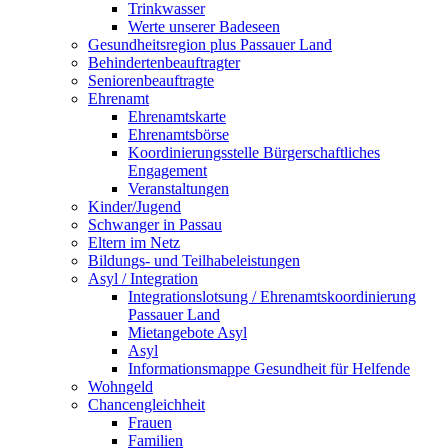
Trinkwasser
Werte unserer Badeseen
Gesundheitsregion plus Passauer Land
Behindertenbeauftragter
Seniorenbeauftragte
Ehrenamt
Ehrenamtskarte
Ehrenamtsbörse
Koordinierungsstelle Bürgerschaftliches
Engagement
Veranstaltungen
Kinder/Jugend
Schwanger in Passau
Eltern im Netz
Bildungs- und Teilhabeleistungen
Asyl / Integration
Integrationslotsung / Ehrenamtskoordinierung
Passauer Land
Mietangebote Asyl
Asyl
Informationsmappe Gesundheit für Helfende
Wohngeld
Chancengleichheit
Frauen
Familien