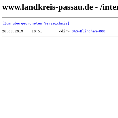
www.landkreis-passau.de - /in
[Zum übergeordneten Verzeichnis]
26.03.2019    10:51        <dir> 
OAS-Blindham-000