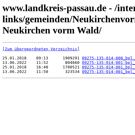
www.landkreis-passau.de - /inte
links/gemeinden/Neukirchenvo
Neukirchen vorm Wald/
[Zum übergeordneten Verzeichnis]
25.01.2018    09:13      1909291 
09275-135-014-000_bpl_
13.06.2022    11:52       804660 
09275-135-014-001-bpl_
25.01.2018    16:48      1700521 
09275-135-014-001_bpl_
13.06.2022    11:50       323534 
09275-135-014-001_bpl_