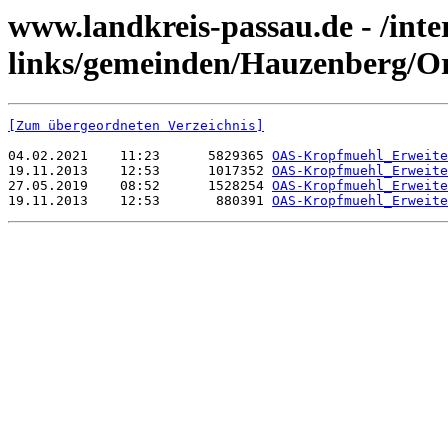
www.landkreis-passau.de - /inte
links/gemeinden/Hauzenberg/O
[Zum übergeordneten Verzeichnis]
04.02.2021    11:23      5829365 
OAS-Kropfmuehl_Erweite
19.11.2013    12:53      1017352 
OAS-Kropfmuehl_Erweite
27.05.2019    08:52      1528254 
OAS-Kropfmuehl_Erweite
19.11.2013    12:53       880391 
OAS-Kropfmuehl_Erweite