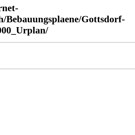
rnet-
h/Bebauungsplaene/Gottsdorf-
000_Urplan/