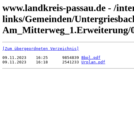
www.landkreis-passau.de - /inte
links/Gemeinden/Untergriesbac
Am_Mitterweg_1.Erweiterung/
[Zum übergeordneten Verzeichnis]
09.11.2023    16:25      9854839 
Bbpl.pdf
09.11.2023    16:18      2541233 
Urplan.pdf