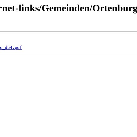
ernet-links/Gemeinden/Ortenbur
e_db4.pdf