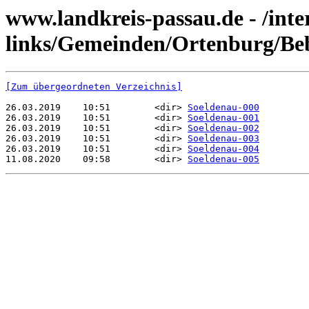
www.landkreis-passau.de - /inte
links/Gemeinden/Ortenburg/Be
[Zum übergeordneten Verzeichnis]
26.03.2019    10:51        <dir> 
Soeldenau-000
26.03.2019    10:51        <dir> 
Soeldenau-001
26.03.2019    10:51        <dir> 
Soeldenau-002
26.03.2019    10:51        <dir> 
Soeldenau-003
26.03.2019    10:51        <dir> 
Soeldenau-004
11.08.2020    09:58        <dir> 
Soeldenau-005