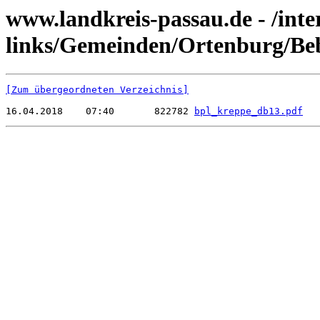
www.landkreis-passau.de - /inte
links/Gemeinden/Ortenburg/Be
[Zum übergeordneten Verzeichnis]
16.04.2018    07:40       822782 
bpl_kreppe_db13.pdf